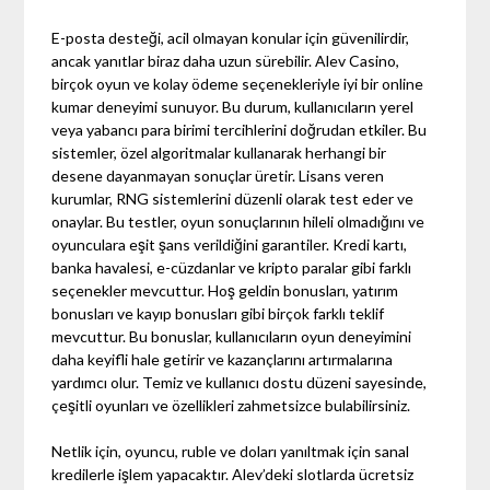
E-posta desteği, acil olmayan konular için güvenilirdir,
ancak yanıtlar biraz daha uzun sürebilir. Alev Casino,
birçok oyun ve kolay ödeme seçenekleriyle iyi bir online
kumar deneyimi sunuyor. Bu durum, kullanıcıların yerel
veya yabancı para birimi tercihlerini doğrudan etkiler. Bu
sistemler, özel algoritmalar kullanarak herhangi bir
desene dayanmayan sonuçlar üretir. Lisans veren
kurumlar, RNG sistemlerini düzenli olarak test eder ve
onaylar. Bu testler, oyun sonuçlarının hileli olmadığını ve
oyunculara eşit şans verildiğini garantiler. Kredi kartı,
banka havalesi, e-cüzdanlar ve kripto paralar gibi farklı
seçenekler mevcuttur. Hoş geldin bonusları, yatırım
bonusları ve kayıp bonusları gibi birçok farklı teklif
mevcuttur. Bu bonuslar, kullanıcıların oyun deneyimini
daha keyifli hale getirir ve kazançlarını artırmalarına
yardımcı olur. Temiz ve kullanıcı dostu düzeni sayesinde,
çeşitli oyunları ve özellikleri zahmetsizce bulabilirsiniz.
Netlik için, oyuncu, ruble ve doları yanıltmak için sanal
kredilerle işlem yapacaktır. Alev’deki slotlarda ücretsiz