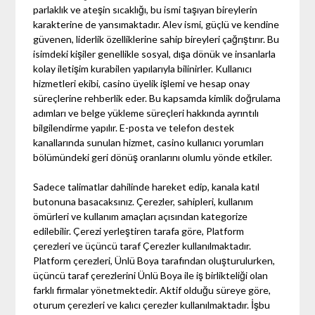
parlaklık ve ateşin sıcaklığı, bu ismi taşıyan bireylerin
karakterine de yansımaktadır. Alev ismi, güçlü ve kendine
güvenen, liderlik özelliklerine sahip bireyleri çağrıştırır. Bu
isimdeki kişiler genellikle sosyal, dışa dönük ve insanlarla
kolay iletişim kurabilen yapılarıyla bilinirler. Kullanıcı
hizmetleri ekibi, casino üyelik işlemi ve hesap onay
süreçlerine rehberlik eder. Bu kapsamda kimlik doğrulama
adımları ve belge yükleme süreçleri hakkında ayrıntılı
bilgilendirme yapılır. E-posta ve telefon destek
kanallarında sunulan hizmet, casino kullanıcı yorumları
bölümündeki geri dönüş oranlarını olumlu yönde etkiler.
Sadece talimatlar dahilinde hareket edip, kanala katıl
butonuna basacaksınız. Çerezler, sahipleri, kullanım
ömürleri ve kullanım amaçları açısından kategorize
edilebilir. Çerezi yerleştiren tarafa göre, Platform
çerezleri ve üçüncü taraf Çerezler kullanılmaktadır.
Platform çerezleri, Ünlü Boya tarafından oluşturulurken,
üçüncü taraf çerezlerini Ünlü Boya ile iş birlikteliği olan
farklı firmalar yönetmektedir. Aktif olduğu süreye göre,
oturum çerezleri ve kalıcı çerezler kullanılmaktadır. İşbu