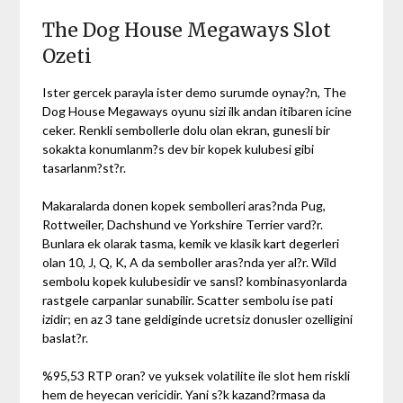
The Dog House Megaways Slot
Ozeti
Ister gercek parayla ister demo surumde oynay?n, The
Dog House Megaways oyunu sizi ilk andan itibaren icine
ceker. Renkli sembollerle dolu olan ekran, gunesli bir
sokakta konumlanm?s dev bir kopek kulubesi gibi
tasarlanm?st?r.
Makaralarda donen kopek sembolleri aras?nda Pug,
Rottweiler, Dachshund ve Yorkshire Terrier vard?r.
Bunlara ek olarak tasma, kemik ve klasik kart degerleri
olan 10, J, Q, K, A da semboller aras?nda yer al?r. Wild
sembolu kopek kulubesidir ve sansl? kombinasyonlarda
rastgele carpanlar sunabilir. Scatter sembolu ise pati
izidir; en az 3 tane geldiginde ucretsiz donusler ozelligini
baslat?r.
%95,53 RTP oran? ve yuksek volatilite ile slot hem riskli
hem de heyecan vericidir. Yani s?k kazand?rmasa da