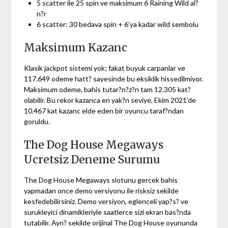
5 scatter ile 25 spin ve maksimum 6 Raining Wild al?
n?r
6 scatter: 30 bedava spin + 6’ya kadar wild sembolu
Maksimum Kazanc
Klasik jackpot sistemi yok; fakat buyuk carpanlar ve
117.649 odeme hatt? sayesinde bu eksiklik hissedilmiyor.
Maksimum odeme, bahis tutar?n?z?n tam 12.305 kat?
olabilir. Bu rekor kazanca en yak?n seviye, Ekim 2021’de
10.467 kat kazanc elde eden bir oyuncu taraf?ndan
goruldu.
The Dog House Megaways
Ucretsiz Deneme Surumu
The Dog House Megaways slotunu gercek bahis
yapmadan once demo versiyonu ile risksiz sekilde
kesfedebilirsiniz. Demo versiyon, eglenceli yap?s? ve
surukleyici dinamikleriyle saatlerce sizi ekran bas?nda
tutabilir. Ayn? sekilde orijinal The Dog House oyununda