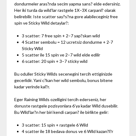
dondurmeler aras?nda secim yapma sans? elde edersiniz.
Her iki turda da wild’lar rastgele 1X–3X carpanl? olarak
belirebilir. Iste scatter say?s?na gore alabileceginiz free
spin ve Sticky Wild detaylar?:
3 scatter: 7 free spin + 2–7 yap?skan wild
4 Scatter sembolu = 12 ucretsiz dondurme + 2-7
Sticky Wild
5 scatter ile 15 spin ve 2–7 wild elde edilir
6 scatter: 20 spin + 3–7 sticky wild
Bu oduller Sticky Wilds secenegini tercih ettiginizde
gecerlidir. Yani c?kan her wild sembolu, bonus bitene
kadar yerinde kal?r.
Eger Raining Wilds ozelligini tercih ederseniz, her
donuste rastgele pozisyonlara 6’ya kadar Wild dusebilir.
Bu Wild’lar?n her biri kendi carpan? ile birlikte gelir:
3 scatter: 15 spin + rastgele 6 Wild
4 scatter ile 18 bedava donus ve 6 Wild kazan?l?r