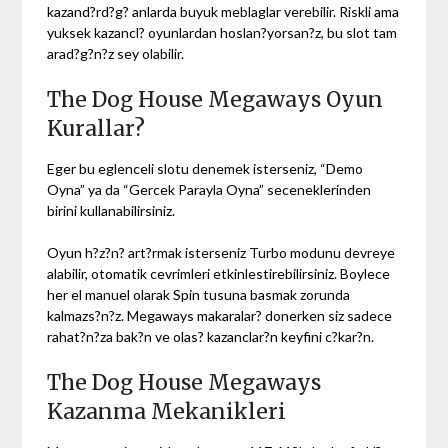
kazand?rd?g? anlarda buyuk meblaglar verebilir. Riskli ama
yuksek kazancl? oyunlardan hoslan?yorsan?z, bu slot tam
arad?g?n?z sey olabilir.
The Dog House Megaways Oyun
Kurallar?
Eger bu eglenceli slotu denemek isterseniz, “Demo
Oyna” ya da “Gercek Parayla Oyna” seceneklerinden
birini kullanabilirsiniz.
Oyun h?z?n? art?rmak isterseniz Turbo modunu devreye
alabilir, otomatik cevrimleri etkinlestirebilirsiniz. Boylece
her el manuel olarak Spin tusuna basmak zorunda
kalmazs?n?z. Megaways makaralar? donerken siz sadece
rahat?n?za bak?n ve olas? kazanclar?n keyfini c?kar?n.
The Dog House Megaways
Kazanma Mekanikleri