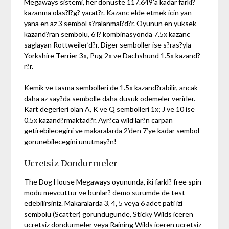
Megaways sistemi, her donuste 117.649’a kadar farkl?
kazanma olas?l?g? yarat?r. Kazanc elde etmek icin yan
yana en az 3 sembol s?ralanmal?d?r. Oyunun en yuksek
kazand?ran sembolu, 6’l? kombinasyonda 7.5x kazanc
saglayan Rottweiler’d?r. Diger semboller ise s?ras?yla
Yorkshire Terrier 3x, Pug 2x ve Dachshund 1.5x kazand?
r?r.
Kemik ve tasma sembolleri de 1.5x kazand?rabilir, ancak
daha az say?da sembolle daha dusuk odemeler verirler.
Kart degerleri olan A, K ve Q sembolleri 1x; J ve 10 ise
0.5x kazand?rmaktad?r. Ayr?ca wild’lar?n carpan
getirebilecegini ve makaralarda 2’den 7’ye kadar sembol
gorunebilecegini unutmay?n!
Ucretsiz Dondurmeler
The Dog House Megaways oyununda, iki farkl? free spin
modu mevcuttur ve bunlar? demo surumde de test
edebilirsiniz. Makaralarda 3, 4, 5 veya 6 adet pati izi
sembolu (Scatter) gorundugunde, Sticky Wilds iceren
ucretsiz dondurmeler veya Raining Wilds iceren ucretsiz