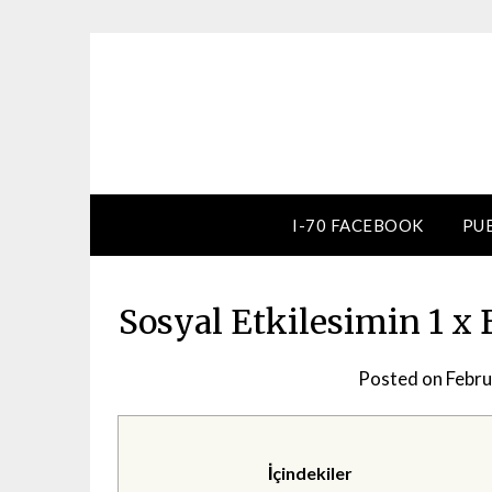
Skip
to
content
I-70 FACEBOOK
PU
Sosyal Etkilesimin 1 x B
Posted on
Febru
İçindekiler