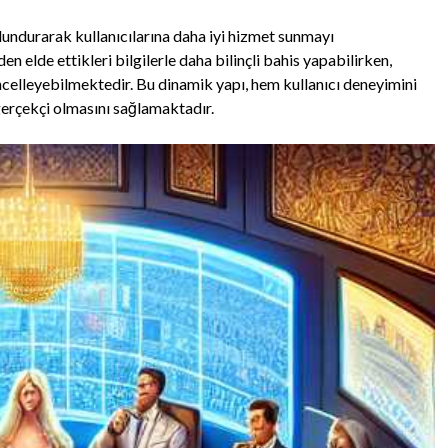
undurarak kullanıcılarına daha iyi hizmet sunmayı
n elde ettikleri bilgilerle daha bilinçli bahis yapabilirken,
üncelleyebilmektedir. Bu dinamik yapı, hem kullanıcı deneyimini
gerçekçi olmasını sağlamaktadır.