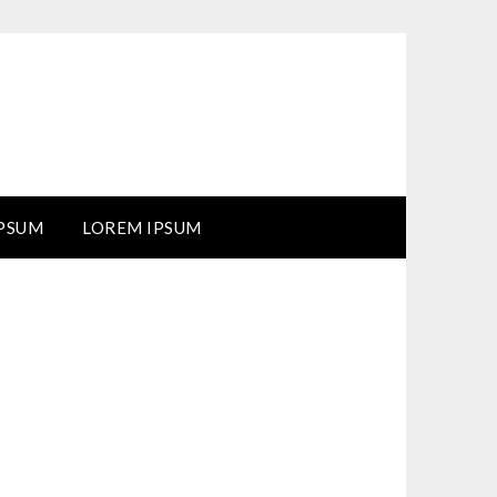
IPSUM
LOREM IPSUM