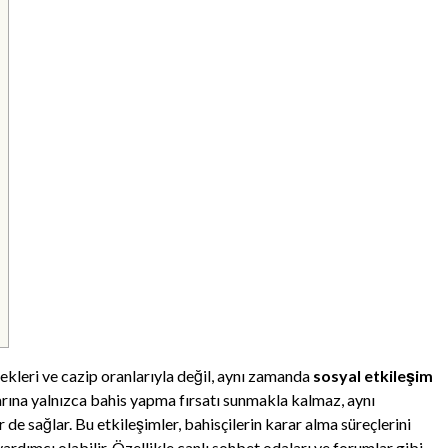
kleri ve cazip oranlarıyla değil, aynı zamanda
sosyal etkileşim
larına yalnızca bahis yapma fırsatı sunmakla kalmaz, aynı
de sağlar. Bu etkileşimler, bahisçilerin karar alma süreçlerini
yardımcı olabilir. Özellikle canlı sohbet odaları ve forumlar gibi