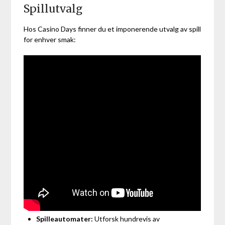
Spillutvalg
Hos Casino Days finner du et imponerende utvalg av spill
for enhver smak:
Spilleautomater:
Utforsk hundrevis av