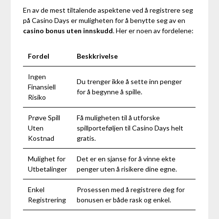
En av de mest tiltalende aspektene ved å registrere seg
på Casino Days er muligheten for å benytte seg av en
casino bonus uten innskudd
. Her er noen av fordelene:
Fordel
Beskkrivelse
Ingen
Du trenger ikke å sette inn penger
Finansiell
for å begynne å spille.
Risiko
Prøve Spill
Få muligheten til å utforske
Uten
spillporteføljen til Casino Days helt
Kostnad
gratis.
Mulighet for
Det er en sjanse for å vinne ekte
Utbetalinger
penger uten å risikere dine egne.
Enkel
Prosessen med å registrere deg for
Registrering
bonusen er både rask og enkel.