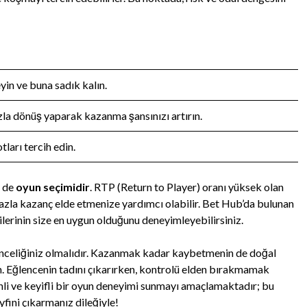
yin ve buna sadık kalın.
la dönüş yaparak kazanma şansınızı artırın.
ları tercih edin.
r de
oyun seçimidir
. RTP (Return to Player) oranı yüksek olan
azla kazanç elde etmenize yardımcı olabilir. Bet Hub’da bulunan
ilerinin size en uygun olduğunu deneyimleyebilirsiniz.
önceliğiniz olmalıdır. Kazanmak kadar kaybetmenin de doğal
. Eğlencenin tadını çıkarırken, kontrolü elden bırakmamak
nli ve keyifli bir oyun deneyimi sunmayı amaçlamaktadır; bu
fini çıkarmanız dileğiyle!