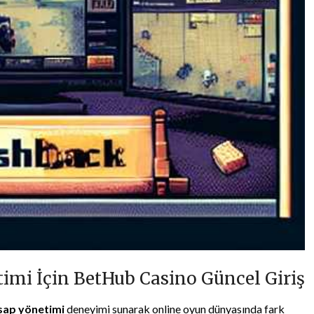
timi İçin BetHub Casino Güncel Giriş
esap yönetimi
deneyimi sunarak online oyun dünyasında fark