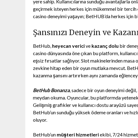
yere sahip. Kullanıcılarına sunduğu avantajlarla o
geçirmek isteyen herkes için mükemmel bir tercih ola
casino deneyimi yaşayın; BetHUB’da herkes için bi
Şansınızı Deneyin ve Kazan
BetHub,
heyecan verici
ve
kazanç dolu
bir deney
casino dünyasında öne çıkan bu platform, kullanıcıl
eşsiz fırsatlar sağlıyor. Slot makinelerinden masa 
zevkine hitap eden bir oyun mutlaka mevcut. Bet
kazanma şansını artırırken aynı zamanda eğlenceyi
BetHub Bonanza
, sadece bir oyun deneyimi değil
meydan okuma. Oyuncular, bu platformda yetenekle
Gelişmiş grafikler ve kullanıcı dostu arayüzü sayes
BetHub’un sunduğu yüksek ödeme oranları ve hızlı 
oluyor.
BetHub’un
müşteri hizmetleri
ekibi, 7/24 hizmet