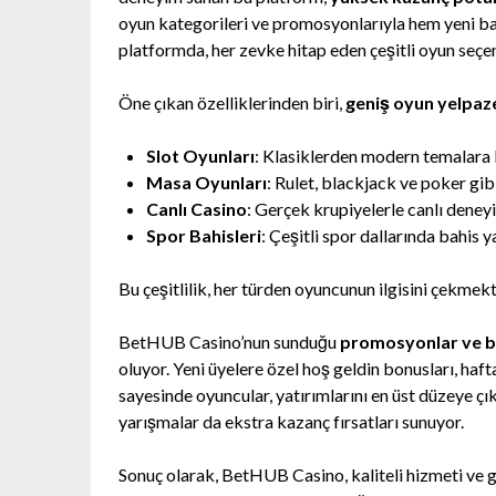
oyun kategorileri ve promosyonlarıyla hem yeni baş
platformda, her zevke hitap eden çeşitli oyun se
Öne çıkan özelliklerinden biri,
geniş oyun yelpaz
Slot Oyunları
: Klasiklerden modern temalara 
Masa Oyunları
: Rulet, blackjack ve poker gibi
Canlı Casino
: Gerçek krupiyelerle canlı deney
Spor Bahisleri
: Çeşitli spor dallarında bahis 
Bu çeşitlilik, her türden oyuncunun ilgisini çekmek
BetHUB Casino’nun sunduğu
promosyonlar ve b
oluyor. Yeni üyelere özel hoş geldin bonusları, haft
sayesinde oyuncular, yatırımlarını en üst düzeye çık
yarışmalar da ekstra kazanç fırsatları sunuyor.
Sonuç olarak, BetHUB Casino, kaliteli hizmeti ve g