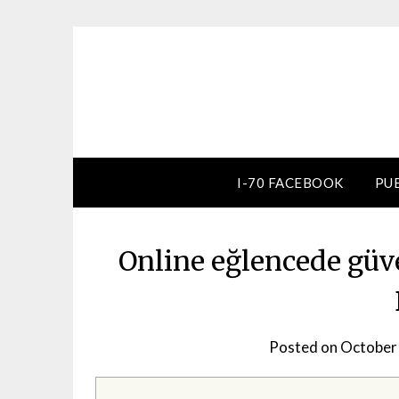
Skip
to
content
I-70 FACEBOOK
PU
Online eğlencede güv
Posted on
October