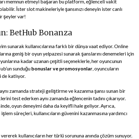
nları memnun etmeyi başaran bu platform, eğlenceli vakit
bilir. İster slot makineleriyle şansınızı deneyin ister canlı
r şeyler var!
ın: BetHub Bonanza
im sunarak kullanıcılarına farklı bir dünya vaat ediyor. Online
arına geniş bir oyun yelpazesi sunarak şanslarını denemeleri için
oyunlarına kadar uzanan çeşitli seçeneklerle, her oyuncunun
Hub’un sunduğu
bonuslar ve promosyonlar
, oyuncuların
 de katlıyor.
, aynı zamanda strateji geliştirme ve kazanma şansı sunan bir
rini test ederken aynı zamanda eğlencenin tadını çıkarıyor.
inde, oyun deneyimi daha da keyifli hale geliyor. Ayrıca,
işlem süreçleri, kullanıcıların güvenini kazanmasına yardımcı
 vererek kullanıcıların her türlü sorununa anında çözüm sunuyor.