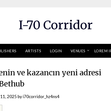
I-70 Corridor
BLISHERS
ARTISTS
LOGIN
VENUES
LOREM 
enin ve kazancın yeni adresi
Bethub
 11, 2025
by
i70corridor_hz4ns4