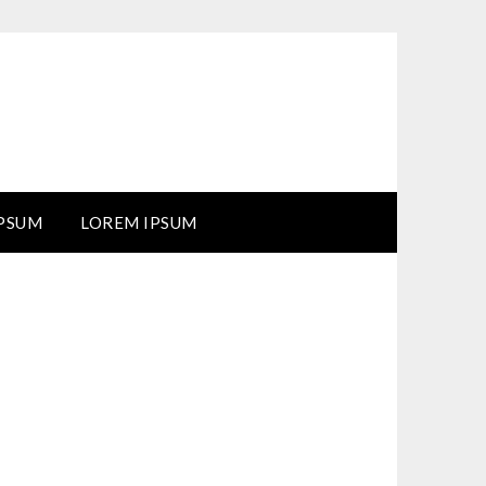
IPSUM
LOREM IPSUM