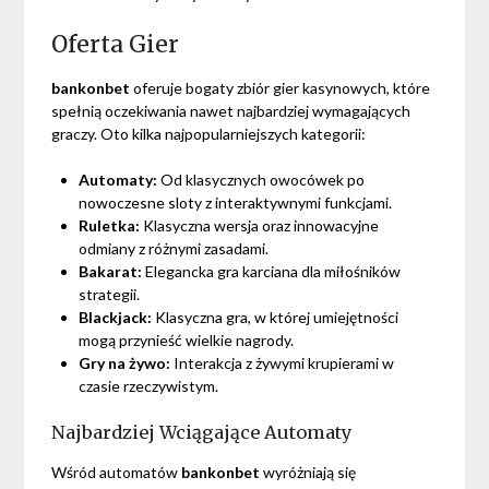
Oferta Gier
bankonbet
oferuje bogaty zbiór gier kasynowych, które
spełnią oczekiwania nawet najbardziej wymagających
graczy. Oto kilka najpopularniejszych kategorii:
Automaty:
Od klasycznych owocówek po
nowoczesne sloty z interaktywnymi funkcjami.
Ruletka:
Klasyczna wersja oraz innowacyjne
odmiany z różnymi zasadami.
Bakarat:
Elegancka gra karciana dla miłośników
strategii.
Blackjack:
Klasyczna gra, w której umiejętności
mogą przynieść wielkie nagrody.
Gry na żywo:
Interakcja z żywymi krupierami w
czasie rzeczywistym.
Najbardziej Wciągające Automaty
Wśród automatów
bankonbet
wyróżniają się