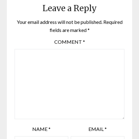
Leave a Reply
Your email address will not be published.
Required
fields are marked
*
COMMENT
*
NAME
*
EMAIL
*