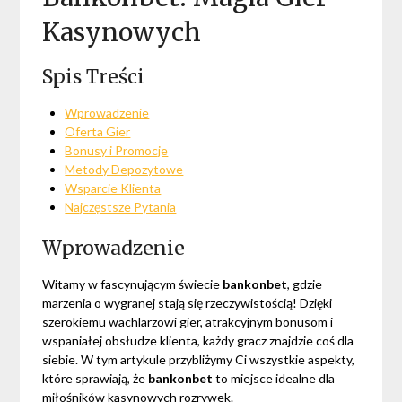
Kasynowych
Spis Treści
Wprowadzenie
Oferta Gier
Bonusy i Promocje
Metody Depozytowe
Wsparcie Klienta
Najczęstsze Pytania
Wprowadzenie
Witamy w fascynującym świecie
bankonbet
, gdzie
marzenia o wygranej stają się rzeczywistością! Dzięki
szerokiemu wachlarzowi gier, atrakcyjnym bonusom i
wspaniałej obsłudze klienta, każdy gracz znajdzie coś dla
siebie. W tym artykule przybliżymy Ci wszystkie aspekty,
które sprawiają, że
bankonbet
to miejsce idealne dla
miłośników kasynowych rozrywek.