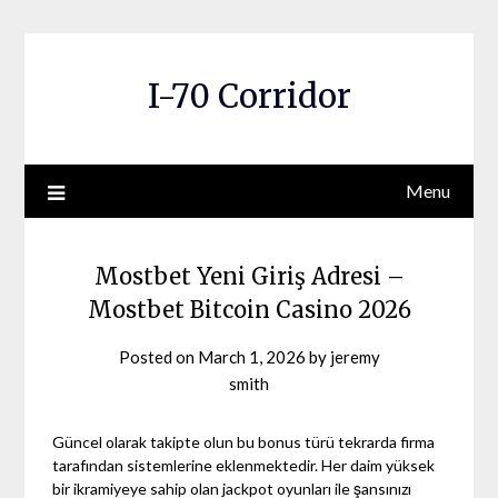
Skip
to
content
I-70 Corridor
Menu
Mostbet Yeni Giriş Adresi –
Mostbet Bitcoin Casino 2026
Posted on
March 1, 2026
by
jeremy
smith
Güncel olarak takipte olun bu bonus türü tekrarda firma
tarafından sistemlerine eklenmektedir. Her daim yüksek
bir ikramiyeye sahip olan jackpot oyunları ile şansınızı