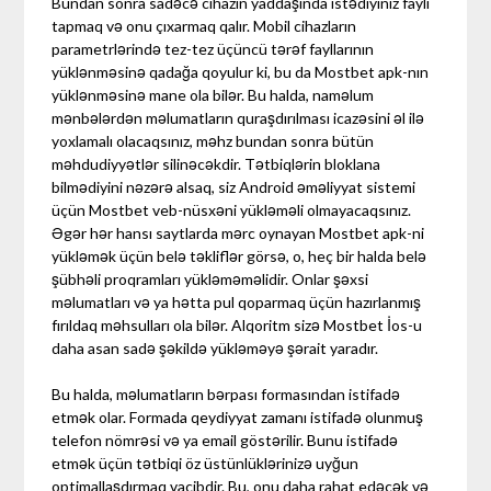
Bundan sonra sadəcə cihazın yaddaşında istədiyiniz faylı
tapmaq və onu çıxarmaq qalır. Mobil cihazların
parametrlərində tez-tez üçüncü tərəf fayllarının
yüklənməsinə qadağa qoyulur ki, bu da Mostbet apk-nın
yüklənməsinə mane ola bilər. Bu halda, naməlum
mənbələrdən məlumatların quraşdırılması icazəsini əl ilə
yoxlamalı olacaqsınız, məhz bundan sonra bütün
məhdudiyyətlər silinəcəkdir. Tətbiqlərin bloklana
bilmədiyini nəzərə alsaq, siz Android əməliyyat sistemi
üçün Mostbet veb-nüsxəni yükləməli olmayacaqsınız.
Əgər hər hansı saytlarda mərc oynayan Mostbet apk-ni
yükləmək üçün belə təkliflər görsə, o, heç bir halda belə
şübhəli proqramları yükləməməlidir. Onlar şəxsi
məlumatları və ya hətta pul qoparmaq üçün hazırlanmış
fırıldaq məhsulları ola bilər. Alqoritm sizə Mostbet İos-u
daha asan sadə şəkildə yükləməyə şərait yaradır.
Bu halda, məlumatların bərpası formasından istifadə
etmək olar. Formada qeydiyyat zamanı istifadə olunmuş
telefon nömrəsi və ya email göstərilir. Bunu istifadə
etmək üçün tətbiqi öz üstünlüklərinizə uyğun
optimallaşdırmaq vacibdir. Bu, onu daha rahat edəcək və