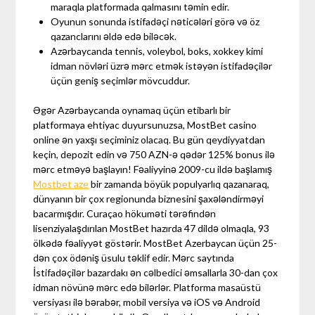
maraqla platformada qalmasını təmin edir.
Oyunun sonunda istifadəçi nəticələri görə və öz
qazanclarını əldə edə biləcək.
Azərbaycanda tennis, voleybol, boks, xokkey kimi
idman növləri üzrə mərc etmək istəyən istifadəçilər
üçün geniş seçimlər mövcuddur.
Əgər Azərbaycanda oynamaq üçün etibarlı bir
platformaya ehtiyac duyursunuzsa, MostBet casino
online ən yaxşı seçiminiz olacaq. Bu gün qeydiyyatdan
keçin, depozit edin və 750 AZN-ə qədər 125% bonus ilə
mərc etməyə başlayın! Fəaliyyinə 2009-cu ildə başlamış
Mostbet aze
bir zamanda böyük populyarlıq qazanaraq,
dünyanın bir çox regionunda biznesini şaxələndirməyi
bacarmışdır. Curaçao hökuməti tərəfindən
lisenziyalaşdırılan MostBet hazırda 47 dildə olmaqla, 93
ölkədə fəaliyyət göstərir. MostBet Azerbaycan üçün 25-
dən çox ödəniş üsulu təklif edir. Mərc saytında
İstifadəçilər bazardakı ən cəlbedici əmsallarla 30-dan çox
idman növünə mərc edə bilərlər. Platforma masaüstü
versiyası ilə bərabər, mobil versiya və iOS və Android