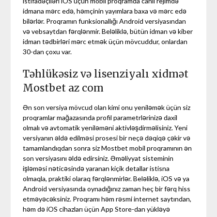
istifadəçiləri iOS üçün mobil proqramda canlı rejimdə
idmana mərc edə, həmçinin yayımlara baxa və mərc edə
bilərlər. Proqramın funksionallığı Android versiyasından
və vebsaytdan fərqlənmir. Beləliklə, bütün idman və kiber
idman tədbirləri mərc etmək üçün mövcuddur, onlardan
30-dan çoxu var.
Təhlükəsiz və lisenziyalı xidmət
Mostbet az com
Ən son versiya mövcud olan kimi onu yeniləmək üçün siz
proqramlar mağazasında profil parametrlərinizə daxil
olmalı və avtomatik yeniləməni aktivləşdirməlisiniz. Yeni
versiyanın əldə edilməsi prosesi bir neçə dəqiqə çəkir və
tamamlandıqdan sonra siz Mostbet mobil proqramının ən
son versiyasını əldə edirsiniz. Əməliyyat sisteminin
işləməsi nəticəsində yaranan kiçik detallar istisna
olmaqla, praktiki olaraq fərqlənmirlər. Beləliklə, iOS və ya
Android versiyasında oynadığınız zaman heç bir fərq hiss
etməyəcəksiniz. Proqramı həm rəsmi internet saytından,
həm də iOS cihazları üçün App Store-dan yükləyə