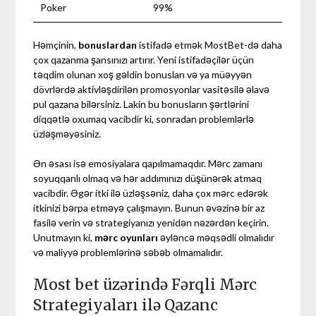
Poker
99%
Həmçinin,
bonuslardan
istifadə etmək MostBet-də daha
çox qazanma şansınızı artırır. Yeni istifadəçilər üçün
təqdim olunan xoş gəldin bonusları və ya müəyyən
dövrlərdə aktivləşdirilən promosyonlar vasitəsilə əlavə
pul qazana bilərsiniz. Lakin bu bonusların şərtlərini
diqqətlə oxumaq vacibdir ki, sonradan problemlərlə
üzləşməyəsiniz.
Ən əsası isə emosiyalara qapılmamaqdır. Mərc zamanı
soyuqqanlı olmaq və hər addımınızı düşünərək atmaq
vacibdir. Əgər itki ilə üzləşsəniz, daha çox mərc edərək
itkinizi bərpa etməyə çalışmayın. Bunun əvəzinə bir az
fasilə verin və strategiyanızı yenidən nəzərdən keçirin.
Unutmayın ki,
mərc oyunları
əyləncə məqsədli olmalıdır
və maliyyə problemlərinə səbəb olmamalıdır.
Most bet üzərində Fərqli Mərc
Strategiyaları ilə Qazanc