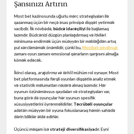
Şansınızı Artırın
Most bet kazinosunda uğurlu mərc strategiyaları ilə
qazanmaq üçün bir neçə əsas prinsipə diqqət yetirmək
vacibdir. İlk növbədə,
büdcə idarəçiliyi
ilə başlamaq
lazımdır. Büdcənizi düzgün planlaşdırmaq və itkiləri
minimuma endirmək üçün müəyyən bir məbləğdən artıq
pul xərcləməmək önəmlidir, çünki bu,
Mostbet qeydiyyat
zamanı oyun zamanı emosional qərarların qarşısını almağa
kömək edəcək.
İkinci olaraq,
araşdırma və təhlil
mühüm rol oynayır. Most
bet platformasında fərqli oyunları diqqətlə analiz etmək
və statistik məlumatları nəzərə almaq lazımdır. Hər
oyunun özünəməxsus qaydaları və strategiyaları var,
buna görə də oyunçular hər oyunun spesifik
xüsusiyyətlərini öyrənməlidirlər.
Təcrübəli oyunçular
adətən müəyyən bir oyuna fokuslanaraq həmin sahədə
dərin biliklər əldə edirlər.
Üçüncü məqam isə
strateji diversifikasiya
dır. Eyni