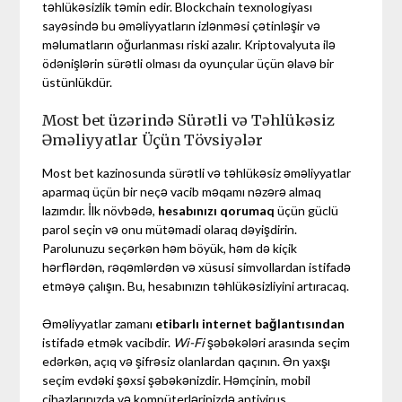
təhlükəsizlik təmin edir. Blockchain texnologiyası
sayəsində bu əməliyyatların izlənməsi çətinləşir və
məlumatların oğurlanması riski azalır. Kriptovalyuta ilə
ödənişlərin sürətli olması da oyunçular üçün əlavə bir
üstünlükdür.
Most bet üzərində Sürətli və Təhlükəsiz
Əməliyyatlar Üçün Tövsiyələr
Most bet kazinosunda sürətli və təhlükəsiz əməliyyatlar
aparmaq üçün bir neçə vacib məqamı nəzərə almaq
lazımdır. İlk növbədə,
hesabınızı qorumaq
üçün güclü
parol seçin və onu mütəmadi olaraq dəyişdirin.
Parolunuzu seçərkən həm böyük, həm də kiçik
hərflərdən, rəqəmlərdən və xüsusi simvollardan istifadə
etməyə çalışın. Bu, hesabınızın təhlükəsizliyini artıracaq.
Əməliyyatlar zamanı
etibarlı internet bağlantısından
istifadə etmək vacibdir.
Wi-Fi
şəbəkələri arasında seçim
edərkən, açıq və şifrəsiz olanlardan qaçının. Ən yaxşı
seçim evdəki şəxsi şəbəkənizdir. Həmçinin, mobil
cihazlarınızda və kompüterlərinizdə antivirus