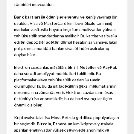
tədbirləri mövcuddur.
Bank kartları
ilə ödənişlər ənənəvi və geniş yayılmış bir
üsuldur. Visa və MasterCard kimi beynəlxalq tanınmış
markalar vasitəsilə həyata keçirilən əməliyyatlar yüksək
təhlükəsizlik standartlarına malikdir. Bu kartlar vasitəsilə
edilən depozitlər adətən dərhal hesabınıza yansıyır, lakin
pul çıxarma müddəti bankın siyasətindən asılı olaraq
dəyişə bilər.
Elektron cüzdanlar, məsələn,
Skrill
,
Neteller
və
PayPal
,
daha sürətli əməliyyat müddətləri təklif edir. Bu
platformalar əlavə təhlükəsizlik qatları ilə təmin
olunmuşdur ki, bu da istifadəçilərin şəxsi məlumatlarının
qorunmasına zəmanət verir. Elektron cüzdanların əsas
üstünlüyü isə anonimlikdir; bu da bəzi oyunçular üçün
önəmli ola bilər.
Kriptovalyutalar isə Most Bet-də getdikcə populyarlaşan
bir seçimdir.
Bitcoin
,
Ethereum
kimi kriptovalyutalarla
aparılan əməliyyatlar yüksək səviyyədə anonimlik və