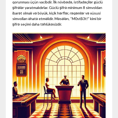
qorunması üçün vacibdir. İlk növbədə, istifadəçilər güclü
şifrələr yaratmalıdırlar. Güclü şifrə minimum 8 simvoldan
ibarət olmalı və böyük, kiçik hərflər, rəqəmlər və xüsusi
simvolları əhatə etməlidir. Məsələn, “M0stB3t!” kimi bir
şifrə seçimi daha təhlükəsizdir.