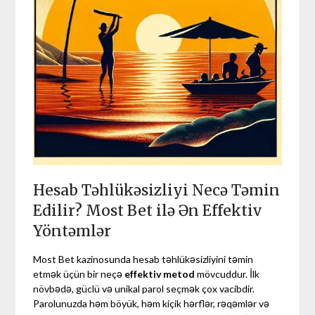
Hesab Təhlükəsizliyi Necə Təmin
Edilir? Most Bet ilə Ən Effektiv
Yöntəmlər
Most Bet kazinosunda hesab təhlükəsizliyini təmin
etmək üçün bir neçə
effektiv metod
mövcuddur. İlk
növbədə, güclü və unikal parol seçmək çox vacibdir.
Parolunuzda həm böyük, həm kiçik hərflər, rəqəmlər və