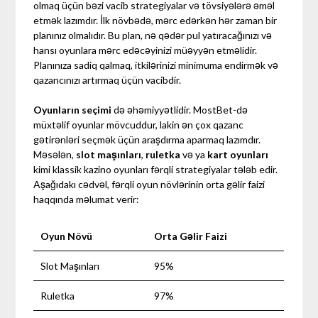
olmaq üçün bəzi vacib strategiyalar və tövsiyələrə əməl
etmək lazımdır. İlk növbədə, mərc edərkən hər zaman bir
planınız olmalıdır. Bu plan, nə qədər pul yatıracağınızı və
hansı oyunlara mərc edəcəyinizi müəyyən etməlidir.
Planınıza sadiq qalmaq, itkilərinizi minimuma endirmək və
qazancınızı artırmaq üçün vacibdir.
Oyunların seçimi
də əhəmiyyətlidir. MostBet-də
müxtəlif oyunlar mövcuddur, lakin ən çox qazanc
gətirənləri seçmək üçün araşdırma aparmaq lazımdır.
Məsələn,
slot maşınları
,
ruletka
və ya
kart oyunları
kimi klassik kazino oyunları fərqli strategiyalar tələb edir.
Aşağıdakı cədvəl, fərqli oyun növlərinin orta gəlir faizi
haqqında məlumat verir:
Oyun Növü
Orta Gəlir Faizi
Slot Maşınları
95%
Ruletka
97%