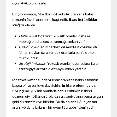
üçün əvəzolunmazdır.
Bir çox oyunçu, Mostbet-də yüksək oranlarla bahis
etmənin faydalarını artıq kəşf edib.
Əsas üstünlüklər
aşağıdakılardır:
Daha yüksək qazanc
: Yüksək oranlar, daha az
məbləğlə daha çox qazanmağa imkan verir.
Çeşidli oyunlar
: Mostbet-də müxtəlif oyunlar və
idman növləri üzrə yüksək oranlarla bahis etmək
mümkündür.
Strateji imkanlar
: Yüksək oranlar, oyunçulara fərqli
strategiyalar tətbiq etməyə imkan yaradır.
Mostbet kazinosunda yüksək oranlarla bahis etmənin
başqa bir üstünlüyü də,
risklərin idarə olunması
dır.
Oyunçular, yüksək oranlarla bahis edərkən riskləri
düzgün qiymətləndirərək, öz strategiyalarını buna uyğun
şəkildə tənzimləyə bilərlər. Bu da onların uğur şansını
artırır və daha balanslı bir oyun təcrübəsi təmin edir.