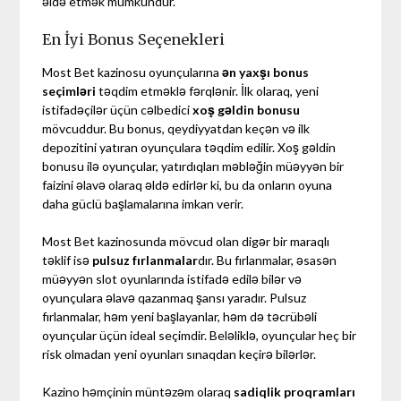
əldə etmək mümkündür.
En İyi Bonus Seçenekleri
Most Bet kazinosu oyunçularına
ən yaxşı bonus
seçimləri
təqdim etməklə fərqlənir. İlk olaraq, yeni
istifadəçilər üçün cəlbedici
xoş gəldin bonusu
mövcuddur. Bu bonus, qeydiyyatdan keçən və ilk
depozitini yatıran oyunçulara təqdim edilir. Xoş gəldin
bonusu ilə oyunçular, yatırdıqları məbləğin müəyyən bir
faizini əlavə olaraq əldə edirlər ki, bu da onların oyuna
daha güclü başlamalarına imkan verir.
Most Bet kazinosunda mövcud olan digər bir maraqlı
təklif isə
pulsuz fırlanmalar
dır. Bu fırlanmalar, əsasən
müəyyən slot oyunlarında istifadə edilə bilər və
oyunçulara əlavə qazanmaq şansı yaradır. Pulsuz
fırlanmalar, həm yeni başlayanlar, həm də təcrübəli
oyunçular üçün ideal seçimdir. Beləliklə, oyunçular heç bir
risk olmadan yeni oyunları sınaqdan keçirə bilərlər.
Kazino həmçinin müntəzəm olaraq
sadiqlik proqramları