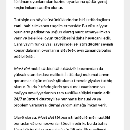
ilə idman oyunlarından kazino oyunlarına qədər geniş
seçim imkanı təqdim olunur.
Tətbiqin ən böyük üstünlüklərindən biri, istifadəçilərə
canlı bahis
imkanını təqdim etməsidir. Bu xüsusiyyət,
oyunların gedişatına uyğun olaraq mərc etməyə imkan
verir və beləliklə, oyun təcrübəsini daha həyəcanlı edir.
Canlı yayım funksiyası sayəsində isə istifadəçilər sevimli
komandalarının oyunlarını izləyərək eyni zamanda bahis
edə bilərlər.
Most Bet
mobil tətbiqi təhlükəsizlik baxımından da
yüksək standartlara malikdir. İstifadəçi məlumatlarının
qorunması üçün müasir şifrələmə texnologiyaları tətbiq
olunur. Bu da istifadəçilərin şəxsi məlumatlarının və
maliyyə əməliyyatlarının tam təhlükəsizliyini təmin edir.
24/7 müştəri dəstəyi
isə hər hansı bir sual və ya
problem yaranarsa, dərhal yardım almağa imkan verir.
Əlavə olaraq,
Most Bet
tətbiqi istifadəçilərinə müxtəlif
bonuslar və promosyonlar təqdim edir ki, bu da bahis
təcrübəsini daha maraqlı və sərfəli edir. İlk qeydiyyat