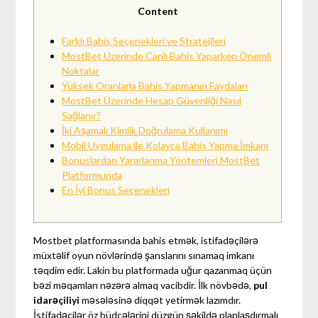
Content
Farklı Bahis Seçenekleri ve Stratejileri
MostBet Üzerinde Canlı Bahis Yaparken Önemli
Noktalar
Yüksek Oranlarla Bahis Yapmanın Faydaları
MostBet Üzerinde Hesap Güvenliği Nasıl
Sağlanır?
İki Aşamalı Kimlik Doğrulama Kullanımı
Mobil Uygulama ile Kolayca Bahis Yapma İmkanı
Bonuslardan Yararlanma Yöntemleri MostBet
Platformunda
En İyi Bonus Seçenekleri
Mostbet platformasında bahis etmək, istifadəçilərə
müxtəlif oyun növlərində şanslarını sınamaq imkanı
təqdim edir. Lakin bu platformada uğur qazanmaq üçün
bəzi məqamları nəzərə almaq vacibdir. İlk növbədə,
pul
idarəçiliyi
məsələsinə diqqət yetirmək lazımdır.
İstifadəçilər öz büdcələrini düzgün şəkildə planlaşdırmalı