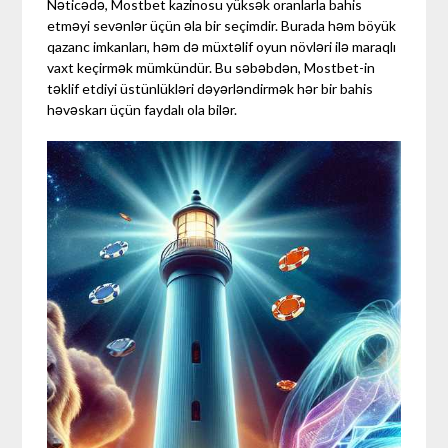
Nəticədə, Mostbet kazinosu yüksək oranlarla bahis
etməyi sevənlər üçün əla bir seçimdir. Burada həm böyük
qazanc imkanları, həm də müxtəlif oyun növləri ilə maraqlı
vaxt keçirmək mümkündür. Bu səbəbdən, Mostbet-in
təklif etdiyi üstünlükləri dəyərləndirmək hər bir bahis
həvəskarı üçün faydalı ola bilər.