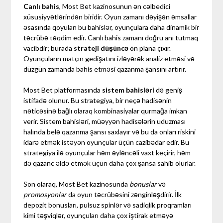
Canlı bahis
, Most Bet kazinosunun ən cəlbedici
xüsusiyyətlərindən biridir. Oyun zamanı dəyişən əmsallar
əsasında qoyulan bu bahislər, oyunçulara daha dinamik bir
təcrübə təqdim edir. Canlı bahis zamanı doğru anı tutmaq
vacibdir; burada
strateji düşüncə
ön plana çıxır.
Oyunçuların matçın gedişatını izləyərək analiz etməsi və
düzgün zamanda bahis etməsi qazanma şansını artırır.
Most Bet platformasında
sistem bahisləri
də geniş
istifadə olunur. Bu strategiya, bir neçə hadisənin
nəticəsinə bağlı olaraq kombinasiyalar qurmağa imkan
verir. Sistem bahisləri, müəyyən hadisələrin uduzması
halında belə qazanma şansı saxlayır və bu da onları riskini
idarə etmək istəyən oyunçular üçün cazibədar edir. Bu
strategiya ilə oyunçular həm əyləncəli vaxt keçirir, həm
də qazanc əldə etmək üçün daha çox şansa sahib olurlar.
Son olaraq, Most Bet kazinosunda
bonuslar
və
promosyonlar
da oyun təcrübəsini zənginləşdirir. İlk
depozit bonusları, pulsuz spinlər və sadiqlik proqramları
kimi təşviqlər, oyunçuları daha çox iştirak etməyə