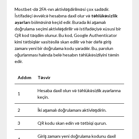
Mostbet-də 2FA-nın aktivləşdirilməsi çox sadədir.
İstifadəçi əvvəlcə hesabına daxil olur və
təhlükəsizlik
ayarları
bölməsinə keçid edir. Burada iki aşamalı
doğrulama seçimi aktivləşdirilir və istifadəçiyə xüsusi bir
QR kod təqdim olunur. Bu kod, Google Authenticator
kimi tətbiqlər vasitəsilə skan edilir və hər dəfə giriş
zamanı yeni bir doğrulama kodu yaradılır. Bu, parolun
oğurlanması halında belə hesabın təhlükəsizliyini təmin
edir.
Addım
Təsvir
Hesaba daxil olun və təhlükəsizlik ayarlarına
1
keçin.
2
İki aşamalı doğrulamanı aktivləşdirin.
3
QR kodu skan edin və tətbiqi qurun.
Giriş zamanı yeni doğrulama kodunu daxil