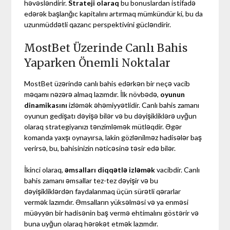
həvəsləndirir.
Strateji olaraq
bu bonuslardan istifadə
edərək başlanğıc kapitalını artırmaq mümkündür ki, bu da
uzunmüddətli qazanc perspektivini gücləndirir.
MostBet Üzerinde Canlı Bahis
Yaparken Önemli Noktalar
MostBet üzərində canlı bahis edərkən bir neçə vacib
məqamı nəzərə almaq lazımdır. İlk növbədə,
oyunun
dinamikasını
izləmək əhəmiyyətlidir. Canlı bahis zamanı
oyunun gedişatı dəyişə bilər və bu dəyişikliklərə uyğun
olaraq strategiyanızı tənzimləmək mütləqdir. Əgər
komanda yaxşı oynayırsa, lakin gözlənilməz hadisələr baş
verirsə, bu, bahisinizin nəticəsinə təsir edə bilər.
İkinci olaraq,
əmsalları diqqətlə izləmək
vacibdir. Canlı
bahis zamanı əmsallar tez-tez dəyişir və bu
dəyişikliklərdən faydalanmaq üçün sürətli qərarlar
vermək lazımdır. Əmsalların yüksəlməsi və ya enməsi
müəyyən bir hadisənin baş vermə ehtimalını göstərir və
buna uyğun olaraq hərəkət etmək lazımdır.