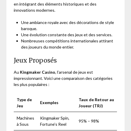
en intégrant des éléments historiques et des
innovations modernes.
Une ambiance royale avec des décorations de style
baroque.
Une évolution constante des jeux et des services.
Nombreuses compétitions internationales attirant
des joueurs du monde entier.
Jeux Proposés
Au
Kingmaker Casino
, l’arsenal de jeux est
impressionnant. Voici une comparaison des catégories
les plus populaires :
Type de
Taux de Retour au
Exemples
Jeu
Joueur (TRJ)
Machines
Kingmaker Spin,
95% – 98%
à Sous
Fortune’s Reel