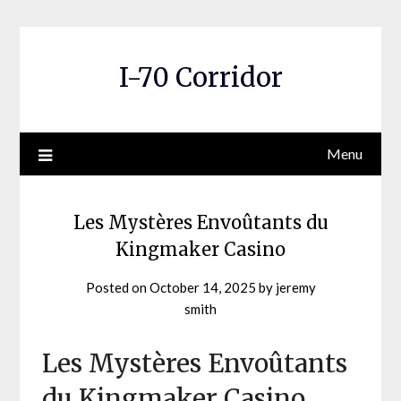
Skip
to
content
I-70 Corridor
Menu
Les Mystères Envoûtants du
Kingmaker Casino
Posted on
October 14, 2025
by
jeremy
smith
Les Mystères Envoûtants
du Kingmaker Casino