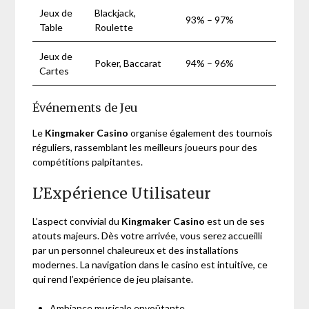
Jeux de
Blackjack,
93% – 97%
Table
Roulette
Jeux de
Poker, Baccarat
94% – 96%
Cartes
Événements de Jeu
Le
Kingmaker Casino
organise également des tournois
réguliers, rassemblant les meilleurs joueurs pour des
compétitions palpitantes.
L’Expérience Utilisateur
L’aspect convivial du
Kingmaker Casino
est un de ses
atouts majeurs. Dès votre arrivée, vous serez accueilli
par un personnel chaleureux et des installations
modernes. La navigation dans le casino est intuitive, ce
qui rend l’expérience de jeu plaisante.
Ambiance musicale envoûtante.