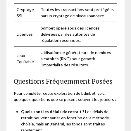
Cryptage
Toutes les transactions sont protégées
SSL
par un cryptage de niveau bancaire.
bdmbet opère sous des licences
Licences
délivrées par des autorités de
régulation reconnues.
Utilisation de générateurs de nombres
Jeux
aléatoires (RNG) pour garantir
Équitable
l’impartialité des résultats.
Questions Fréquemment Posées
Pour compléter cette exploration de bdmbet, voici
quelques questions que se posent souvent les joueurs :
Quels sont les délais de retrait ?
Les délais de
retrait peuvent varier en fonction de la méthode
choisie, mais en général, les fonds sont traités
rapidement.