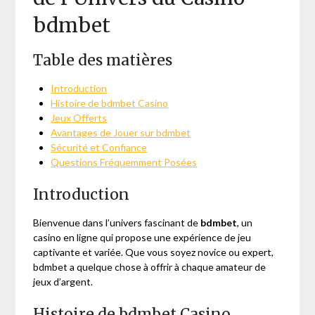
bdmbet
Table des matières
Introduction
Histoire de bdmbet Casino
Jeux Offerts
Avantages de Jouer sur bdmbet
Sécurité et Confiance
Questions Fréquemment Posées
Introduction
Bienvenue dans l’univers fascinant de
bdmbet
, un
casino en ligne qui propose une expérience de jeu
captivante et variée. Que vous soyez novice ou expert,
bdmbet a quelque chose à offrir à chaque amateur de
jeux d’argent.
Histoire de bdmbet Casino