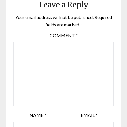
Leave a Reply
Your email address will not be published.
Required
fields are marked
*
COMMENT
*
NAME
*
EMAIL
*