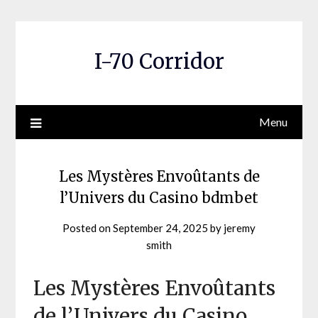
Skip
to
content
I-70 Corridor
Menu
Les Mystères Envoûtants de
l’Univers du Casino bdmbet
Posted on
September 24, 2025
by
jeremy
smith
Les Mystères Envoûtants
de l’Univers du Casino