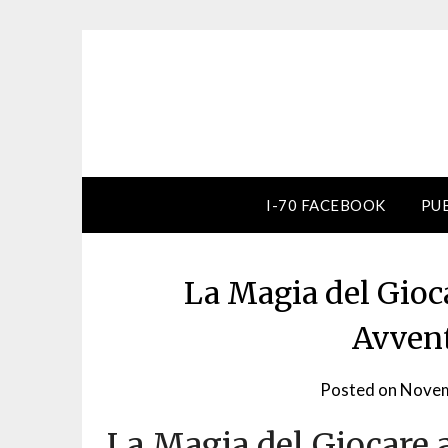
Skip
to
content
I-70 FACEBOOK
PU
La Magia del Gioc
Avvent
Posted on
Novem
La Magia del Giocare 