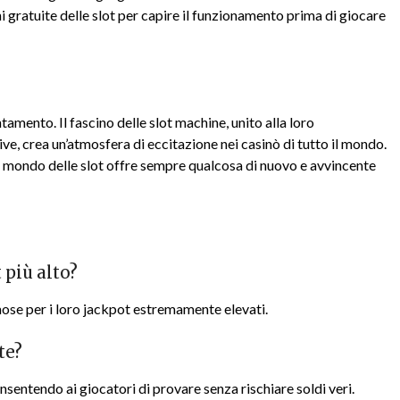
ni gratuite delle slot per capire il funzionamento prima di giocare
tamento. Il fascino delle slot machine, unito alla loro
tive, crea un’atmosfera di eccitazione nei casinò di tutto il mondo.
il mondo delle slot offre sempre qualcosa di nuovo e avvincente
 più alto?
se per i loro jackpot estremamente elevati.
te?
nsentendo ai giocatori di provare senza rischiare soldi veri.