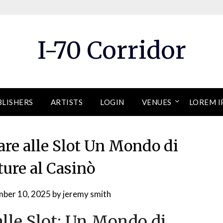
I-70 Corridor
BLISHERS
ARTISTS
LOGIN
VENUES
LOREM 
are alle Slot Un Mondo di
ure al Casinò
ber 10, 2025
by
jeremy smith
alle Slot: Un Mondo di