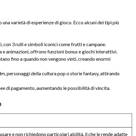
una varietà di esperienze di gioco. Ecco alcuni dei tipi più
, con 3 rulli e simboli iconici come frutti e campane.
e animazioni, offrono funzioni bonus e giochi interattivi.
ano fino a quando non vengono vinti, creando enormi
lm, personaggi della cultura pop o storie fantasy, attirando
ee di pagamento, aumentando le possibilità di vincita.
ò
 usare e non richiedono particolari abilità, il che le rende adatte