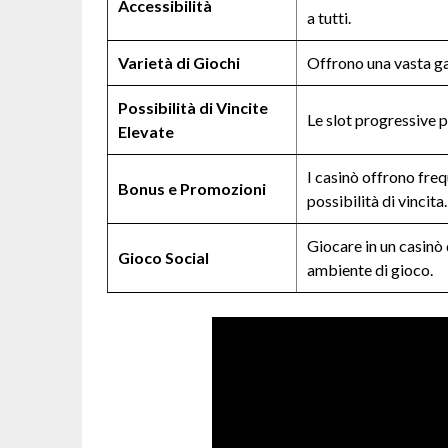
Accessibilità
a tutti.
Varietà di Giochi
Offrono una vasta ga
Possibilità di Vincite
Le slot progressive p
Elevate
I casinò offrono fre
Bonus e Promozioni
possibilità di vincita.
Giocare in un casinò 
Gioco Social
ambiente di gioco.