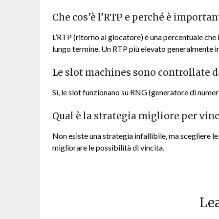
Che cos’è l’RTP e perché è importan
L’RTP (ritorno al giocatore) è una percentuale che
lungo termine. Un RTP più elevato generalmente indi
Le slot machines sono controllate d
Sì, le slot funzionano su RNG (generatore di numeri c
Qual è la strategia migliore per vinc
Non esiste una strategia infallibile, ma scegliere l
migliorare le possibilità di vincita.
Lea