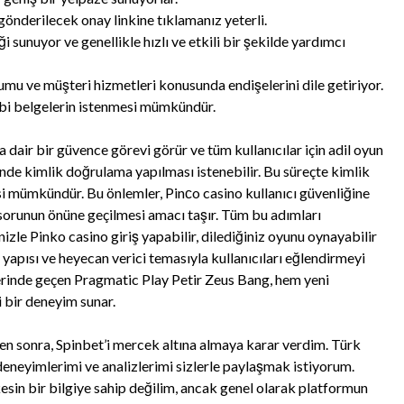
önderilecek onay linkine tıklamanız yeterli.
 sunuyor ve genellikle hızlı ve etkili bir şekilde yardımcı
umu ve müşteri hizmetleri konusunda endişelerini dile getiriyor.
gibi belgelerin istenmesi mümkündür.
 dair bir güvence görevi görür ve tüm kullanıcılar için adil oyun
rinde kimlik doğrulama yapılması istenebilir. Bu süreçte kimlik
esi mümkündür. Bu önlemler, Pinсo casino kullanıcı güvenliğine
ı sorunun önüne geçilmesi amacı taşır. Tüm bu adımları
izle Pinko casino giriş yapabilir, dilediğiniz oyunu oynayabilir
 yapısı ve heyecan verici temasıyla kullanıcıları eğlendirmeyi
erinde geçen Pragmatic Play Petir Zeus Bang, hem yeni
i bir deneyim sunar.
n sonra, Spinbet’i mercek altına almaya karar verdim. Türk
eneyimlerimi ve analizlerimi sizlerle paylaşmak istiyorum.
sin bir bilgiye sahip değilim, ancak genel olarak platformun