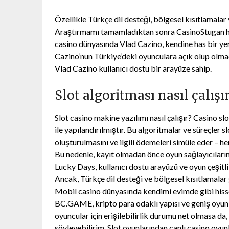
Özellikle Türkçe dil desteği, bölgesel kısıtlamala
Araştırmamı tamamladıktan sonra CasinoStugan h
casino dünyasında Vlad Cazino, kendine has bir ye
Cazino’nun Türkiye’deki oyunculara açık olup olma
Vlad Cazino kullanıcı dostu bir arayüze sahip.
Slot algoritması nasıl çalışı
Slot casino makine yazılımı nasıl çalışır? Casino sl
ile yapılandırılmıştır. Bu algoritmalar ve süreçle
oluşturulmasını ve ilgili ödemeleri simüle eder – her
Bu nedenle, kayıt olmadan önce oyun sağlayıcıların
Lucky Days, kullanıcı dostu arayüzü ve oyun çeşitlil
Ancak, Türkçe dil desteği ve bölgesel kısıtlamala
Mobil casino dünyasında kendimi evimde gibi hiss
BC.GAME, kripto para odaklı yapısı ve geniş oyun 
oyuncular için erişilebilirlik durumu net olmasa d
söyleyebilirim. Slot oyunlarından canlı casino oyun