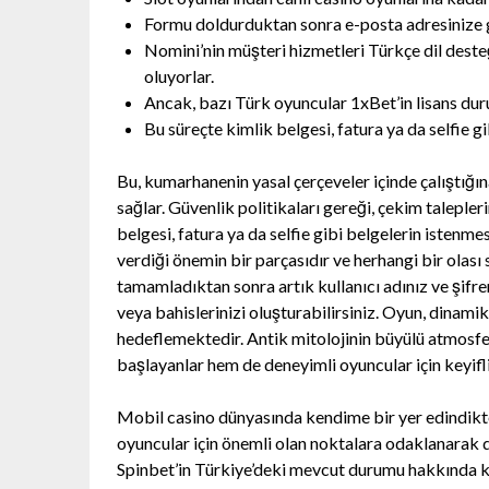
Formu doldurduktan sonra e-posta adresinize g
Nomini’nin müşteri hizmetleri Türkçe dil desteği
oluyorlar.
Ancak, bazı Türk oyuncular 1xBet’in lisans dur
Bu süreçte kimlik belgesi, fatura ya da selfie 
Bu, kumarhanenin yasal çerçeveler içinde çalıştığına
sağlar. Güvenlik politikaları gereği, çekim taleple
belgesi, fatura ya da selfie gibi belgelerin istenm
verdiği önemin bir parçasıdır ve herhangi bir olas
tamamladıktan sonra artık kullanıcı adınız ve şifren
veya bahislerinizi oluşturabilirsiniz. Oyun, dinamik
hedeflemektedir. Antik mitolojinin büyülü atmosf
başlayanlar hem de deneyimli oyuncular için keyifl
Mobil casino dünyasında kendime bir yer edindikte
oyuncular için önemli olan noktalara odaklanarak d
Spinbet’in Türkiye’deki mevcut durumu hakkında ke