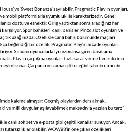
 House’ ve ‘Sweet Bonanza’ sayılabilir. Pragmatic Play’in oyunları,
ri ve mobil platformlarla uyumluluk ile karakterizedir. Genel
anıcı dostu ve esnektir. Giriş yaptıktan sonra aradığınız her
arşılıyor. Spor bahisleri, canlı bahisler, Pinсo slot oyunları ve
kaç tık uzağınızda. Özellikle canlı bahis bölümünde maçları
ukça beğendiği bir özellik. Pragmatic Play’in arcade oyunları,
etiriyor. Sıradan oyuncularla iyi rezonansa giren basit ama
atic Play’in çarpışma oyunları, hızlı karar verme becerilerinin
deneyimi sunar. Çarpanın ne zaman çökeceğini tahmin etmenin
içimde kaleme almıştır: Geçmiş olaylardan ders almak,
kî ve millî duygular aşılayabilmek maksadıyla yazılan bu tarz”
e canlı sohbet ve e-posta gibi çeşitli kanallar sunuyor. Ancak,
ı tutarsızlıklar olabilir. WOW88’in öne çıkan özellikleri