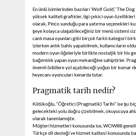
En ünlü isimlerinden bazıları ‘Wolf Gold’, ‘The Dog
yüksek kaliteli grafikler, ilgi çekici oyun özellikle
olarak, Pinсo sunduğu para yatırma seçenekleri kull
şeye kolayca ulaşabileceğiniz bir menü sistemi sizi k
canlı masa oyunları gibi birçok farklı kategori bir
izlerken anlık bahis yapabilmek, kullanıcıların old
modern oyun öğeleriyle birlikte nostaljik bir his g
bağımlılık yapan oyun mekaniğine sahiptirler. Pragm
önemli ödüllere yol açabileceği yoğun bir kumar 
heyecanı oyuncuları kenarda tutar.
Pragmatik tarih nedir?
Kütükoğlu, “Öğretici (Pragmatik) Tarihi” ise şu b
gelecekteki yolu doğru çizebilmek, okuyucuya ahla
olarak tanımlamıştır.
Müşteri hizmetleri konusunda ise, WOW88 genellikl
Türkçe dil desteği ve hizmet kalitesi konusunda baz