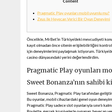
Content
Pragmatic Play oyunları mobil uyumlu mu?
Zeus ile Heyecan Verici Bir Oyun Deneyimi
Öncelikle, MrBet’in Türkiye’deki mevcudiyeti konu
kayıt olmadan önce sitenin erişilebilirliğini kontro
için deneyimlerimi paylaşmak istiyorum. Türkiye’de
casino dünyasındaki yerini değerlendirdim.
Pragmatic Play oyunları m
Sweet Bonanza’nın sahibi k
Sweet Bonanza, Pragmatic Play tarafından geliştiri
Bu oyunlar, mobil cihazlardaki genel oyun deneyimin
Pragmatic Play sadece slot oyunlarıyla sınırlı kalmı
Roulette, gerçek krupiyelerle oynanan, heyecan ve