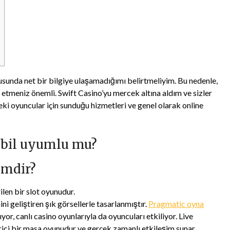
sunda net bir bilgiye ulaşamadığımı belirtmeliyim. Bu nedenle,
l etmeniz önemli. Swift Casino’yu mercek altına aldım ve sizler
ki oyuncular için sunduğu hizmetleri ve genel olarak online
obil uyumlu mu?
imdir?
len bir slot oyunudur.
i geliştiren şık görsellerle tasarlanmıştır.
Pragmatic oyna
yor, canlı casino oyunlarıyla da oyuncuları etkiliyor. Live
rici bir masa oyunudur ve gerçek zamanlı etkileşim sunar.