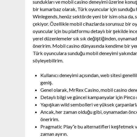
sundukları ve mobil casino deneyimi üzerine konu
bir kumarbaz olarak, Türk oyuncular için sunduğu 
Winlegends, henüz sektörde yeni bir isim olsa da, s
çekiyor. Özellikle mobil cihazlarda sorunsuz bir o
oyuncular için bu platformu detaylı bir şekilde in
yerel düzenlemeler sık sık değiştiğinden, oynama
öneririm. Mobil casino dünyasında kendime bir yer
Türk oyunculara sunduğu mobil deneyimi yakından in
söyleyebilirim.
Kullanıcı deneyimi açısından, web sitesi genelli
geniş.
Genel olarak, MrRex Casino, mobil casino deney
Detaylı bilgi ve güncel kampanyalar için Pinсo r
Yapışkan wild sembolleri ve yüksek çarpanlar
Ancak, her zaman olduğu gibi, oynamadan önce p
öneririm.
Pragmatic Play”e bu alternatifleri keşfetmek 
zaman ayırın.