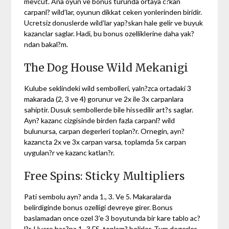
mevcut. Ana oyun ve bonus turunda ortaya c?kan
carpanl? wild’lar, oyunun dikkat ceken yonlerinden biridir.
Ucretsiz donuslerde wild’lar yap?skan hale gelir ve buyuk
kazanclar saglar. Hadi, bu bonus ozelliklerine daha yak?
ndan bakal?m.
The Dog House Wild Mekanigi
Kulube seklindeki wild sembolleri, yaln?zca ortadaki 3
makarada (2, 3 ve 4) gorunur ve 2x ile 3x carpanlara
sahiptir. Dusuk sembollerde bile hissedilir art?s saglar.
Ayn? kazanc cizgisinde birden fazla carpanl? wild
bulunursa, carpan degerleri toplan?r. Ornegin, ayn?
kazancta 2x ve 3x carpan varsa, toplamda 5x carpan
uygulan?r ve kazanc katlan?r.
Free Spins: Sticky Multipliers
Pati sembolu ayn? anda 1., 3. Ve 5. Makaralarda
belirdiginde bonus ozelligi devreye girer. Bonus
baslamadan once ozel 3’e 3 boyutunda bir kare tablo ac?
l?r. Hucre bas?na 1–3 FS, toplam? belirler. Tum degerler