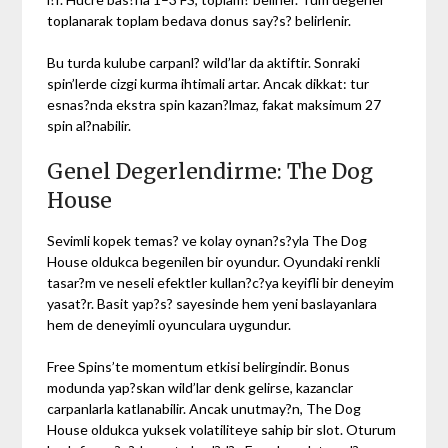
toplanarak toplam bedava donus say?s? belirlenir.
Bu turda kulube carpanl? wild’lar da aktiftir. Sonraki
spin’lerde cizgi kurma ihtimali artar. Ancak dikkat: tur
esnas?nda ekstra spin kazan?lmaz, fakat maksimum 27
spin al?nabilir.
Genel Degerlendirme: The Dog
House
Sevimli kopek temas? ve kolay oynan?s?yla The Dog
House oldukca begenilen bir oyundur. Oyundaki renkli
tasar?m ve neseli efektler kullan?c?ya keyifli bir deneyim
yasat?r. Basit yap?s? sayesinde hem yeni baslayanlara
hem de deneyimli oyunculara uygundur.
Free Spins’te momentum etkisi belirgindir. Bonus
modunda yap?skan wild’lar denk gelirse, kazanclar
carpanlarla katlanabilir. Ancak unutmay?n, The Dog
House oldukca yuksek volatiliteye sahip bir slot. Oturum