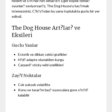
hedefi ve s?n?rlar net olmal?d?r. Eger kopek temal?
oyunlar? seviyorsan?z, The Dog House’u kac?rmak
istemezsiniz. C?k?s?ndan bu yana toplulukta guclu bir yer
edindi.
The Dog House Art?lar? ve
Eksileri
Guclu Yanlar
Estetik ve dikkat cekici grafikler
H?zl? adapte olunabilen kurgu
Carpanl? sticky wild ozellikleri
Zay?f Noktalar
Cok yuksek volatilite
Konu ve tasar?m baz? oyunculara gore s?n?rl?
kalabilir