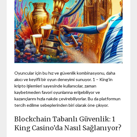
Oyuncular için bu hız ve güvenlik kombinasyonu, daha
akıcı ve keyifli bir oyun deneyimi sunuyor. 1 – King’in
kripto işlemleri sayesinde kullanıcılar, zaman
kaybetmeden favori oyunlarına erişebiliyor ve
kazançlarını hızla nakde çevirebiliyorlar. Bu da platformun
tercih edilme sebeplerinden biri olarak öne çıkıyor.
Blockchain Tabanlı Güvenlik: 1
King Casino’da Nasıl Sağlanıyor?