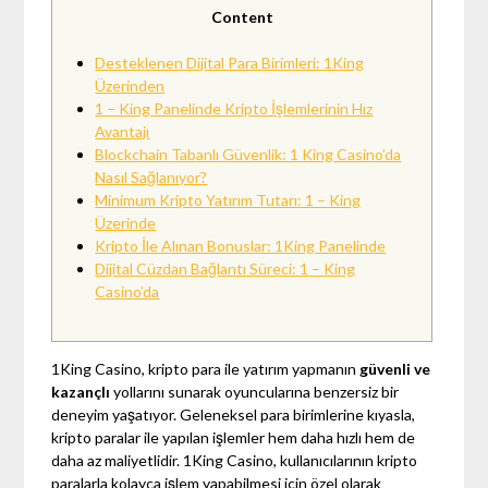
Content
Desteklenen Dijital Para Birimleri: 1King
Üzerinden
1 – King Panelinde Kripto İşlemlerinin Hız
Avantajı
Blockchain Tabanlı Güvenlik: 1 King Casino’da
Nasıl Sağlanıyor?
Minimum Kripto Yatırım Tutarı: 1 – King
Üzerinde
Kripto İle Alınan Bonuslar: 1King Panelinde
Dijital Cüzdan Bağlantı Süreci: 1 – King
Casino’da
1King Casino, kripto para ile yatırım yapmanın
güvenli ve
kazançlı
yollarını sunarak oyuncularına benzersiz bir
deneyim yaşatıyor. Geleneksel para birimlerine kıyasla,
kripto paralar ile yapılan işlemler hem daha hızlı hem de
daha az maliyetlidir. 1King Casino, kullanıcılarının kripto
paralarla kolayca işlem yapabilmesi için özel olarak