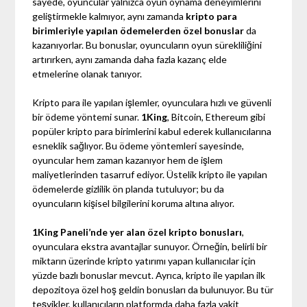
sayede, oyuncular yalnızca oyun oynama deneyimlerini
geliştirmekle kalmıyor, aynı zamanda
kripto para
birimleriyle yapılan ödemelerden özel bonuslar
da
kazanıyorlar. Bu bonuslar, oyuncuların oyun sürekliliğini
artırırken, aynı zamanda daha fazla kazanç elde
etmelerine olanak tanıyor.
Kripto para ile yapılan işlemler, oyunculara hızlı ve güvenli
bir ödeme yöntemi sunar.
1King
, Bitcoin, Ethereum gibi
popüler kripto para birimlerini kabul ederek kullanıcılarına
esneklik sağlıyor. Bu ödeme yöntemleri sayesinde,
oyuncular hem zaman kazanıyor hem de işlem
maliyetlerinden tasarruf ediyor. Üstelik kripto ile yapılan
ödemelerde gizlilik ön planda tutuluyor; bu da
oyuncuların kişisel bilgilerini koruma altına alıyor.
1King Paneli’nde yer alan özel kripto bonusları
,
oyunculara ekstra avantajlar sunuyor. Örneğin, belirli bir
miktarın üzerinde kripto yatırımı yapan kullanıcılar için
yüzde bazlı bonuslar mevcut. Ayrıca, kripto ile yapılan ilk
depozitoya özel hoş geldin bonusları da bulunuyor. Bu tür
teşvikler, kullanıcıların platformda daha fazla vakit