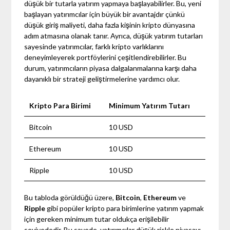
düşük bir tutarla yatırım yapmaya başlayabilirler. Bu, yeni
başlayan yatırımcılar için büyük bir avantajdır çünkü
düşük giriş maliyeti, daha fazla kişinin kripto dünyasına
adım atmasına olanak tanır. Ayrıca, düşük yatırım tutarları
sayesinde yatırımcılar, farklı kripto varlıklarını
deneyimleyerek portföylerini çeşitlendirebilirler. Bu
durum, yatırımcıların piyasa dalgalanmalarına karşı daha
dayanıklı bir strateji geliştirmelerine yardımcı olur.
Kripto Para Birimi
Minimum Yatırım Tutarı
Bitcoin
10 USD
Ethereum
10 USD
Ripple
10 USD
Bu tabloda görüldüğü üzere,
Bitcoin
,
Ethereum
ve
Ripple
gibi popüler kripto para birimlerine yatırım yapmak
için gereken minimum tutar oldukça erişilebilir
seviyededir. Bu sayede, yatırımcılar düşük riskle piyasayı