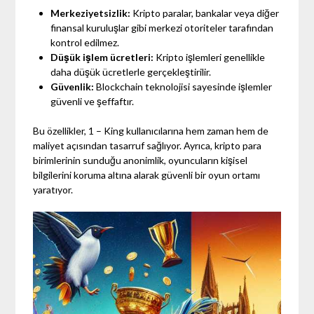
Merkeziyetsizlik:
Kripto paralar, bankalar veya diğer
finansal kuruluşlar gibi merkezi otoriteler tarafından
kontrol edilmez.
Düşük işlem ücretleri:
Kripto işlemleri genellikle
daha düşük ücretlerle gerçekleştirilir.
Güvenlik:
Blockchain teknolojisi sayesinde işlemler
güvenli ve şeffaftır.
Bu özellikler, 1 – King kullanıcılarına hem zaman hem de
maliyet açısından tasarruf sağlıyor. Ayrıca, kripto para
birimlerinin sunduğu anonimlik, oyuncuların kişisel
bilgilerini koruma altına alarak güvenli bir oyun ortamı
yaratıyor.