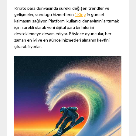
Kripto para dünyasında sürekli değişen trendler ve
gelişmeler, sunduğu hizmetlerin
1King
‘in güncel
kalmasını sağlıyor. Platform, kullanıcı deneyimini artırmak
için sürekli olarak yeni dijital para birimlerini
desteklemeye devam ediyor. Böylece oyuncular, her
zaman en iyi ve en güncel hizmetleri almanın keyfini
çıkarabiliyorlar.