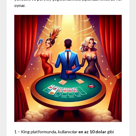
oynar.
1 – King platformunda, kullanıcılar
en az 10 dolar
gibi