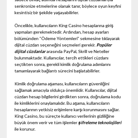
senkronize etmelerine olanak tanır, böylece oyun keyfini
kesintisiz bir şekilde yaşayabilirler.
Öncelikle, kullanıcıların King Casino hesaplarına giriş
yapmaları gerekmektedir. Ardından, hesap ayarları
bölümünden “Ödeme Yöntemleri” sekmesine tıklayarak
dijital cüzdan seçeneğini seçmeleri gerekir.
Popüler
dijital cüzdanlar
arasında PayPal, Skrill ve Neteller
bulunmaktadır. Kullanıcılar, tercih ettikleri cüzdanı
seçtikten sonra, gerekli kimlik doğrulama adımlarını
tamamlayarak bağlantı sürecini başlatabilirler.
Kimlik doğrulama aşaması, kullanıcıların güvenliğini
sağlamak amacıyla oldukça önemlidir. Kullanıcılar, dijital
cüzdan hesap bilgilerini girdikten sonra, doğrulama kodu
ile kimliklerini onaylamalıdır. Bu aşama, kullanıcıların
hesaplarının yetkisiz erişimlere karşı korunmasını sağlar.
King Casino, bu süreçte kullanıcı verilerinin gizliliğine
büyük önem verir ve tüm işlemler
şifreleme teknolojileri
ile korunur.