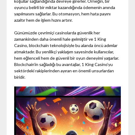
koşullar sağlandığında devreye girerler. Örneğin, bir
oyuncu belirli bir miktar kazandığında ödemenin anında
yapılmasını sağlarlar. Bu otomasyon, hem hata payını
azaltır hem de işlem hızını artırır.
Günümüzde çevrimiçi casinolarda güvenlik her
zamankinden daha önemli hale gelmiştir ve 1 King
Casino, blockchain teknolojisiyle bu alanda öncü adımlar
atmaktadır. Bu yenilikçi yaklaşım sayesinde kullanıcılar,
hem eğlenceli hem de güvenli bir oyun deneyimi yaşarlar.
Blockchain’in sağladığı bu avantajlar, 1 King Casino’yu
sektördeki rakiplerinden ayıran en önemli unsurlardan
biridir.