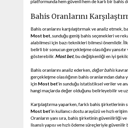
platformunda hem güvenli hem de karlı bir bahis de
Bahis Oranlarını Karşılaştı
Bahis oranlarını karşılaştırmak ve analiz etmek, baş
Most bet
, sunduğu geniş bahis seçenekleri ve rek
alabilmesi için bazı teknikleri bilmesi önemlidir. İl
belirli bir sonucun gerçekleşme olasılığını yansıtır
gösterebilir.
Most bet
, bu değişkenliği en iyi şeki
Bahis oranlarını analiz ederken,
değer bahis
kavram
gerçekleşme olasılığının bahis oranlarından daha y
için
Most bet
‘in sunduğu istatistiksel veriler ve an
hangi maçlarda değer olduğunu belirleyebilir ve uzu
Karşılaştırma yaparken, farklı bahis şirketlerinin
Most bet
‘in kullanıcı dostu arayüzü ve hızlı erişim
Oranların yanı sıra, bahis şirketinin güvenilirliğ
lisanslı yapısı ve hızlı ödeme süreçleriyle güvenilir