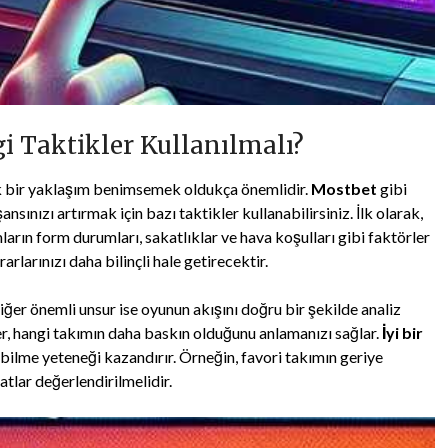
gi Taktikler Kullanılmalı?
jik bir yaklaşım benimsemek oldukça önemlidir.
Mostbet
gibi
ınızı artırmak için bazı taktikler kullanabilirsiniz. İlk olarak,
arın form durumları, sakatlıklar ve hava koşulları gibi faktörler
rlarınızı daha bilinçli hale getirecektir.
iğer önemli unsur ise oyunun akışını doğru bir şekilde analiz
er, hangi takımın daha baskın olduğunu anlamanızı sağlar.
İyi bir
erebilme yeteneği kazandırır. Örneğin, favori takımın geriye
tlar değerlendirilmelidir.