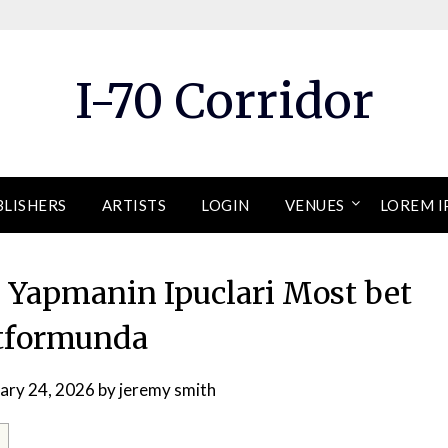
I-70 Corridor
BLISHERS
ARTISTS
LOGIN
VENUES
LOREM 
s Yapmanin Ipuclari Most bet
tformunda
ary 24, 2026
by
jeremy smith