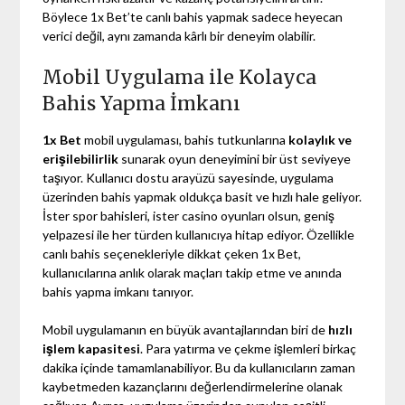
Böylece 1x Bet’te canlı bahis yapmak sadece heyecan
verici değil, aynı zamanda kârlı bir deneyim olabilir.
Mobil Uygulama ile Kolayca
Bahis Yapma İmkanı
1x Bet
mobil uygulaması, bahis tutkunlarına
kolaylık ve
erişilebilirlik
sunarak oyun deneyimini bir üst seviyeye
taşıyor. Kullanıcı dostu arayüzü sayesinde, uygulama
üzerinden bahis yapmak oldukça basit ve hızlı hale geliyor.
İster spor bahisleri, ister casino oyunları olsun, geniş
yelpazesi ile her türden kullanıcıya hitap ediyor. Özellikle
canlı bahis seçenekleriyle dikkat çeken 1x Bet,
kullanıcılarına anlık olarak maçları takip etme ve anında
bahis yapma imkanı tanıyor.
Mobil uygulamanın en büyük avantajlarından biri de
hızlı
işlem kapasitesi
. Para yatırma ve çekme işlemleri birkaç
dakika içinde tamamlanabiliyor. Bu da kullanıcıların zaman
kaybetmeden kazançlarını değerlendirmelerine olanak