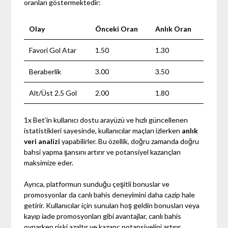
oranları göstermektedir:
Olay
Önceki Oran
Anlık Oran
Favori Gol Atar
1.50
1.30
Beraberlik
3.00
3.50
Alt/Üst 2.5 Gol
2.00
1.80
1x Bet’in kullanıcı dostu arayüzü ve hızlı güncellenen
istatistikleri sayesinde, kullanıcılar maçları izlerken
anlık
veri analizi
yapabilirler. Bu özellik, doğru zamanda doğru
bahsi yapma şansını artırır ve potansiyel kazançları
maksimize eder.
Ayrıca, platformun sunduğu çeşitli bonuslar ve
promosyonlar da canlı bahis deneyimini daha cazip hale
getirir. Kullanıcılar için sunulan hoş geldin bonusları veya
kayıp iade promosyonları gibi avantajlar, canlı bahis
oynarken riski azaltır ve kazanç potansiyelini artırır.