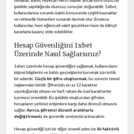
olmalıdır. Bahis heyecan verici olabilir ancak kontrolsüz bir
şekilde yapıldığında olumsuz sonuçlar doğurabilir. 1xBet,
kullanıcılarına sorumlu bahis konusunda çeşitli kaynaklar
ve rehberlik hizmetleri sunarak destek olur. Böylece
kullanıcılar, hem eğlenceli vakit geçirirken hem de bilinçli
kararlarla kazanç elde edebilirler.
Hesap Güvenliğini 1xbet
Üzerinde Nasıl Sağlarsınız?
1xbet üzerinde hesap güvenliğini sağlamak, kullanıcıların
kişisel bilgilerini ve bahis geçmişlerini korumak için kritik
bir adımdır.
Güçlü bir şifre oluşturmak
, bu sürecin temel
taşlarından biridir. Şifrenizin en az 12 karakter
uzunluğunda olması ve harf, rakam ile özel karakterler
içermesi önemlidir. Bu şekilde oluşturulan şifreler,
hesapların yetkisiz erişimlere karşı daha dirençli olmasını
sağlar.
Ayrıca, şifrenizi düzenli aralıklarla
değiştirmeniz
de güvenlik seviyenizi artıracaktır.
Hesap güvenliği için bir diğer önemli adım ise
iki faktörlü