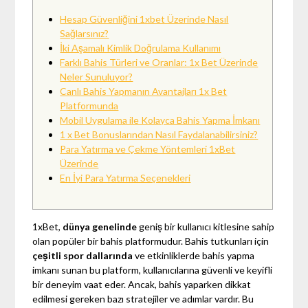
Hesap Güvenliğini 1xbet Üzerinde Nasıl
Sağlarsınız?
İki Aşamalı Kimlik Doğrulama Kullanımı
Farklı Bahis Türleri ve Oranlar: 1x Bet Üzerinde
Neler Sunuluyor?
Canlı Bahis Yapmanın Avantajları 1x Bet
Platformunda
Mobil Uygulama ile Kolayca Bahis Yapma İmkanı
1 x Bet Bonuslarından Nasıl Faydalanabilirsiniz?
Para Yatırma ve Çekme Yöntemleri 1xBet
Üzerinde
En İyi Para Yatırma Seçenekleri
1xBet,
dünya genelinde
geniş bir kullanıcı kitlesine sahip
olan popüler bir bahis platformudur. Bahis tutkunları için
çeşitli spor dallarında
ve etkinliklerde bahis yapma
imkanı sunan bu platform, kullanıcılarına güvenli ve keyifli
bir deneyim vaat eder. Ancak, bahis yaparken dikkat
edilmesi gereken bazı stratejiler ve adımlar vardır. Bu