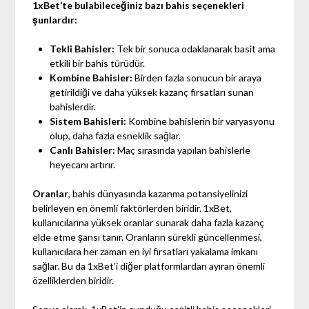
1xBet’te bulabileceğiniz bazı bahis seçenekleri
şunlardır:
Tekli Bahisler:
Tek bir sonuca odaklanarak basit ama
etkili bir bahis türüdür.
Kombine Bahisler:
Birden fazla sonucun bir araya
getirildiği ve daha yüksek kazanç fırsatları sunan
bahislerdir.
Sistem Bahisleri:
Kombine bahislerin bir varyasyonu
olup, daha fazla esneklik sağlar.
Canlı Bahisler:
Maç sırasında yapılan bahislerle
heyecanı artırır.
Oranlar
, bahis dünyasında kazanma potansiyelinizi
belirleyen en önemli faktörlerden biridir. 1xBet,
kullanıcılarına yüksek oranlar sunarak daha fazla kazanç
elde etme şansı tanır. Oranların sürekli güncellenmesi,
kullanıcılara her zaman en iyi fırsatları yakalama imkanı
sağlar. Bu da 1xBet’i diğer platformlardan ayıran önemli
özelliklerden biridir.