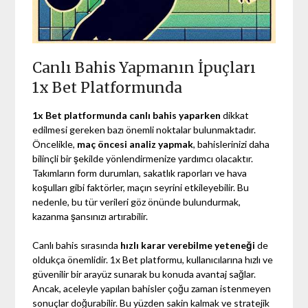
Canlı Bahis Yapmanın İpuçları
1x Bet Platformunda
1x Bet platformunda canlı bahis yaparken
dikkat
edilmesi gereken bazı önemli noktalar bulunmaktadır.
Öncelikle,
maç öncesi analiz yapmak
, bahislerinizi daha
bilinçli bir şekilde yönlendirmenize yardımcı olacaktır.
Takımların form durumları, sakatlık raporları ve hava
koşulları gibi faktörler, maçın seyrini etkileyebilir. Bu
nedenle, bu tür verileri göz önünde bulundurmak,
kazanma şansınızı artırabilir.
Canlı bahis sırasında
hızlı karar verebilme yeteneği
de
oldukça önemlidir. 1x Bet platformu, kullanıcılarına hızlı ve
güvenilir bir arayüz sunarak bu konuda avantaj sağlar.
Ancak, aceleyle yapılan bahisler çoğu zaman istenmeyen
sonuçlar doğurabilir. Bu yüzden sakin kalmak ve stratejik