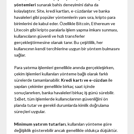
yöntemleri
sunarak bahis deneyimini daha da
kolaylaştırır. Site, kredi kartları, e-cüzdanlar ve banka
havaleleri gibi popüler yöntemlerin yanı sıra, kripto para
birimlerini de kabul eder. Özellikle Bitcoin, Ethereum ve
Litecoin gibi kripto paralarla işlem yapma imkanı sunması,
kullanıcıların güvenli ve hızlı transferler
gerçekleştirmesine olanak tanır. Bu çeşitlilik, her
kullanıcının kendi tercihlerine uygun bir yöntem bulmasını
sağlar.
Para yatırma işlemleri genellikle anında gerçekleşirken,
çekim işlemleri kullanılan yönteme bağlı olarak farklı
sürelerde tamamlanabilir.
Kredi kartı ve e-cüzdan
ile
yapılan çekimler genellikle birkaç saat içinde
sonuçlanırken, banka havaleleri birkaç iş günü sürebilir.
1xBet, tüm işlemlerde kullanıcılarının güvenliğini ön
planda tutar ve gerekli durumlarda kimlik doğrulama
süreçleri uygular.
Minimum yatırım tutarları
, kullanılan yönteme göre
değişiklik gösterebilir ancak genellikle oldukça düşüktür.