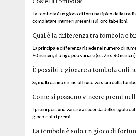
Cos’è la tombola?
La tombola è un gioco di fortuna tipico della tradiz
completare i numeri presenti sui loro tabelloni.
Qual è la differenza tra tombola e b
La principale differenza risiede nel numero di nume
90 numeri, il bingo può variare (es. 75 o 80 numeri)
È possibile giocare a tombola onlin
Sì, molti casinò online offrono versioni della tombo
Come si possono vincere premi nel
I premi possono variare a seconda delle regole del
gioco e altri premi.
La tombola è solo un gioco di fortu