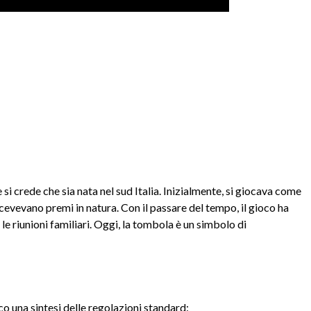
 si crede che sia nata nel sud Italia. Inizialmente, si giocava come
icevevano premi in natura. Con il passare del tempo, il gioco ha
 le riunioni familiari. Oggi, la tombola è un simbolo di
 una sintesi delle regolazioni standard: