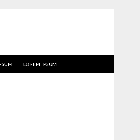
IPSUM
LOREM IPSUM