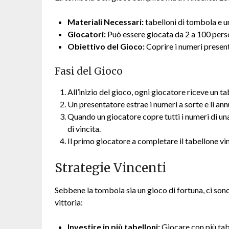
Materiali Necessari:
tabelloni di tombola e 
Giocatori:
Può essere giocata da 2 a 100 pers
Obiettivo del Gioco:
Coprire i numeri presenti
Fasi del Gioco
All’inizio del gioco, ogni giocatore riceve un ta
Un presentatore estrae i numeri a sorte e li ann
Quando un giocatore copre tutti i numeri di un
di vincita.
Il primo giocatore a completare il tabellone vin
Strategie Vincenti
Sebbene la tombola sia un gioco di fortuna, ci son
vittoria:
Investire in più tabelloni:
Giocare con più tabe