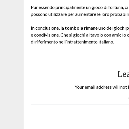
Pur essendo principalmente un gioco di fortuna, ci
possono utilizzare per aumentare le loro probabilit
In conclusione, la
tombola
rimane uno dei giochi p
e condivisione. Che si giochi al tavolo con amici o
di riferimento nell’intrattenimento italiano.
Lea
Your email address will not 