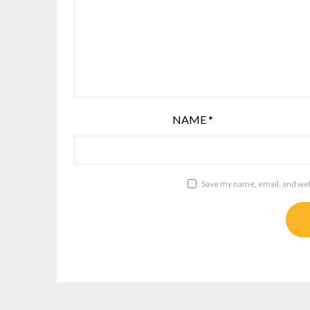
NAME
*
Save my name, email, and webs