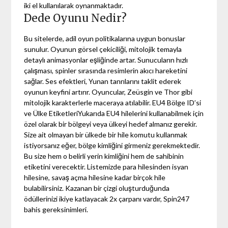
iki el kullanılarak oynanmaktadır.
Dede Oyunu Nedir?
Bu sitelerde, adil oyun politikalarına uygun bonuslar
sunulur. Oyunun görsel çekiciliği, mitolojik temayla
detaylı animasyonlar eşliğinde artar. Sunucuların hızlı
çalışması, spinler sırasında resimlerin akıcı hareketini
sağlar. Ses efektleri, Yunan tanrılarını taklit ederek
oyunun keyfini artırır. Oyuncular, Zeüsgin ve Thor gibi
mitolojik karakterlerle maceraya atılabilir. EU4 Bölge ID’si
ve Ülke EtiketleriYukarıda EU4 hilelerini kullanabilmek için
özel olarak bir bölgeyi veya ülkeyi hedef almanız gerekir.
Size ait olmayan bir ülkede bir hile komutu kullanmak
istiyorsanız eğer, bölge kimliğini girmeniz gerekmektedir.
Bu size hem o belirli yerin kimliğini hem de sahibinin
etiketini verecektir. Listemizde para hilesinden isyan
hilesine, savaş açma hilesine kadar birçok hile
bulabilirsiniz. Kazanan bir çizgi oluşturduğunda
ödüllerinizi ikiye katlayacak 2x çarpanı vardır, Spin247
bahis gereksinimleri.