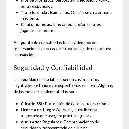
Monederos Electrónicos:
Skrill, Neteller y PayPal
están disponibles.
Transferencias Bancarias:
Opción segura aunque
más lenta.
Criptomonedas:
Innovadora opción para los
jugadores modernos.
Asegúrate de consultar las tasas y tiempos de
procesamiento para cada método antes de realizar una
transacción.
Seguridad y Confiabilidad
La seguridad es crucial al elegir un casino online.
Highflybet se toma este aspecto muy en serio. Algunas
de las medidas implementadas son:
Cifrado SSL:
Protección de datos y transacciones.
Licencia de Juego:
Opera bajo una licencia
respetada que asegura prácticas justas.
Auditorías Regulares:
Comprobaciones de
seguridad y transparencia en el juego.