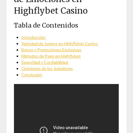
Highflybet Casino
Tabla de Contenidos
Introducción
Variedad de Juegos en Highflybet Casino
Bonos y Promociones Exclusivas
Métodos de Pago en Highflybet
Seguridad y Confiabilidad
Opiniones de los Jugadores
Conclusión