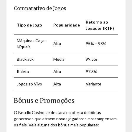
Comparativo de Jogos
Retorno ao
Tipo de Jogo
Popularidade
Jogador (RTP)
Máquinas Caça-
Alta
95% – 98%
Níqueis
Blackjack
Média
99.5%
Roleta
Alta
97.3%
Jogos ao Vivo
Alta
Variante
Bônus e Promoções
O Betclic Casino se destaca na oferta de bônus
generosos que atraem novos jogadores e recompensam
os fiéis. Veja alguns dos bônus mais populares: