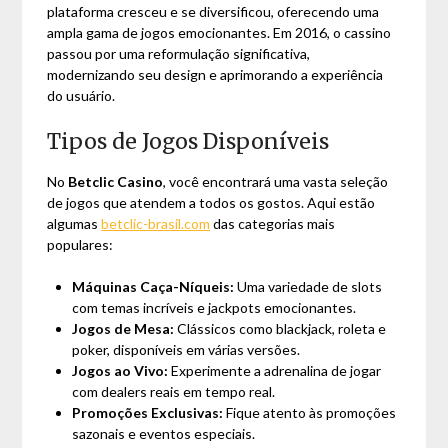
plataforma cresceu e se diversificou, oferecendo uma
ampla gama de jogos emocionantes. Em 2016, o cassino
passou por uma reformulação significativa,
modernizando seu design e aprimorando a experiência
do usuário.
Tipos de Jogos Disponíveis
No
Betclic Casino
, você encontrará uma vasta seleção
de jogos que atendem a todos os gostos. Aqui estão
algumas
betclic-brasil.com
das categorias mais
populares:
Máquinas Caça-Níqueis:
Uma variedade de slots
com temas incríveis e jackpots emocionantes.
Jogos de Mesa:
Clássicos como blackjack, roleta e
poker, disponíveis em várias versões.
Jogos ao Vivo:
Experimente a adrenalina de jogar
com dealers reais em tempo real.
Promoções Exclusivas:
Fique atento às promoções
sazonais e eventos especiais.