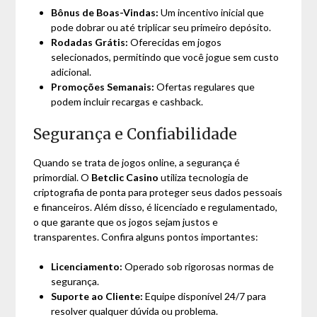
Bônus de Boas-Vindas:
Um incentivo inicial que
pode dobrar ou até triplicar seu primeiro depósito.
Rodadas Grátis:
Oferecidas em jogos
selecionados, permitindo que você jogue sem custo
adicional.
Promoções Semanais:
Ofertas regulares que
podem incluir recargas e cashback.
Segurança e Confiabilidade
Quando se trata de jogos online, a segurança é
primordial. O
Betclic Casino
utiliza tecnologia de
criptografia de ponta para proteger seus dados pessoais
e financeiros. Além disso, é licenciado e regulamentado,
o que garante que os jogos sejam justos e
transparentes. Confira alguns pontos importantes:
Licenciamento:
Operado sob rigorosas normas de
segurança.
Suporte ao Cliente:
Equipe disponível 24/7 para
resolver qualquer dúvida ou problema.