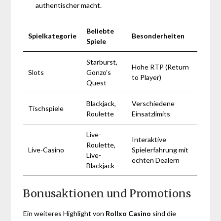
authentischer macht.
Beliebte
Spielkategorie
Besonderheiten
Spiele
Starburst,
Hohe RTP (Return
Slots
Gonzo’s
to Player)
Quest
Blackjack,
Verschiedene
Tischspiele
Roulette
Einsatzlimits
Live-
Interaktive
Roulette,
Live-Casino
Spielerfahrung mit
Live-
echten Dealern
Blackjack
Bonusaktionen und Promotions
Ein weiteres Highlight von
Rollxo Casino
sind die