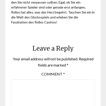
den Sie nicht verpassen sollten. Egal, ob Sie ein
erfahrener Spieler sind oder gerade erst anfangen,
Rollxo hat alles, was das Herz begehrt. Tauchen Sie ein in
die Welt des Glücksspiels und erleben Sie die
Faszination des Rollxo Casinos!
Leave a Reply
Your email address will not be published.
Required
fields are marked
*
COMMENT
*