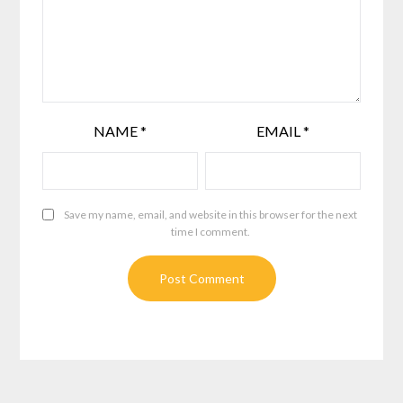
NAME
*
EMAIL
*
Save my name, email, and website in this browser for the next
time I comment.