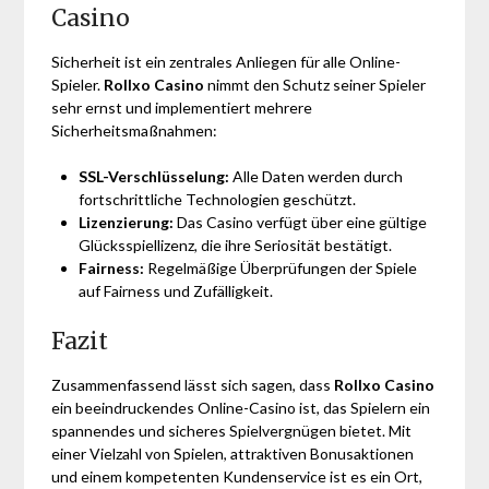
Casino
Sicherheit ist ein zentrales Anliegen für alle Online-
Spieler.
Rollxo Casino
nimmt den Schutz seiner Spieler
sehr ernst und implementiert mehrere
Sicherheitsmaßnahmen:
SSL-Verschlüsselung:
Alle Daten werden durch
fortschrittliche Technologien geschützt.
Lizenzierung:
Das Casino verfügt über eine gültige
Glücksspiellizenz, die ihre Seriosität bestätigt.
Fairness:
Regelmäßige Überprüfungen der Spiele
auf Fairness und Zufälligkeit.
Fazit
Zusammenfassend lässt sich sagen, dass
Rollxo Casino
ein beeindruckendes Online-Casino ist, das Spielern ein
spannendes und sicheres Spielvergnügen bietet. Mit
einer Vielzahl von Spielen, attraktiven Bonusaktionen
und einem kompetenten Kundenservice ist es ein Ort,