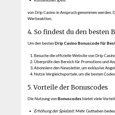
von Drip Casino in Anspruch genommen werden. Die
Werbeaktion.
4. So findest du den besten
Um den besten
Drip Casino Bonuscode für Be
Besuche die offizielle Website von Drip Casin
Überprüfe den Bereich für Promotions und An
Abonniere den Newsletter, um exklusive Angeb
Nutze Vergleichsportale, um die besten Codes 
5. Vorteile der Bonuscodes
Die Nutzung von
Bonuscodes
bietet viele Vorteil
Erhöhung der Spielzeit:
Mehr Guthaben bedeute