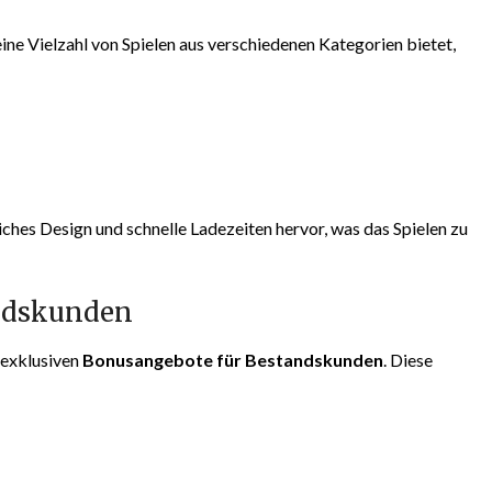
ine Vielzahl von Spielen aus verschiedenen Kategorien bietet,
iches Design und schnelle Ladezeiten hervor, was das Spielen zu
andskunden
 exklusiven
Bonusangebote für Bestandskunden
. Diese