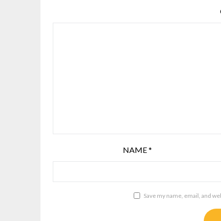
NAME
*
Save my name, email, and webs