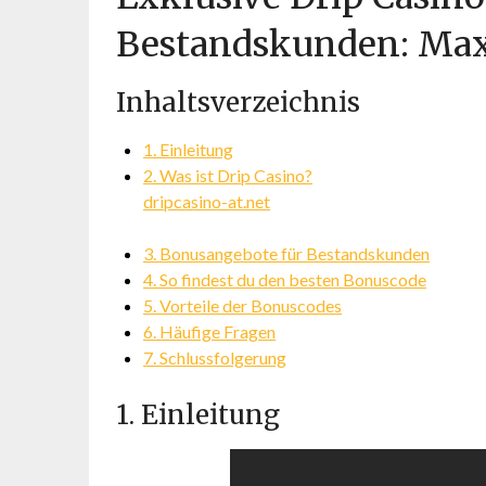
Bestandskunden: Maxi
Inhaltsverzeichnis
1. Einleitung
2. Was ist Drip Casino?
dripcasino-at.net
3. Bonusangebote für Bestandskunden
4. So findest du den besten Bonuscode
5. Vorteile der Bonuscodes
6. Häufige Fragen
7. Schlussfolgerung
1. Einleitung