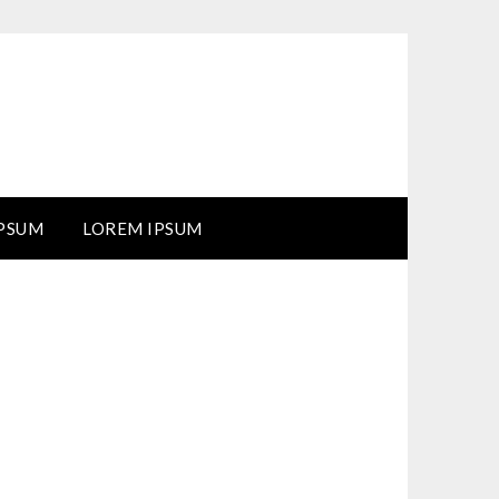
IPSUM
LOREM IPSUM