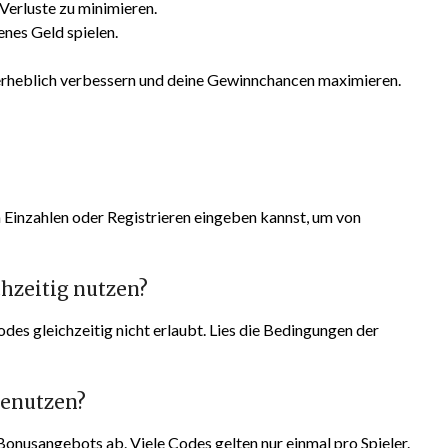
erluste zu minimieren.
nes Geld spielen.
s erheblich verbessern und deine Gewinnchancen maximieren.
m Einzahlen oder Registrieren eingeben kannst, um von
hzeitig nutzen?
des gleichzeitig nicht erlaubt. Lies die Bedingungen der
benutzen?
onusangebots ab. Viele Codes gelten nur einmal pro Spieler.