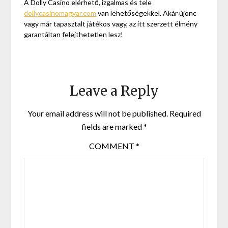
A Dolly Casino elérhető, izgalmas és tele
dollycasinomagyar.com
van lehetőségekkel. Akár újonc
vagy már tapasztalt játékos vagy, az itt szerzett élmény
garantáltan felejthetetlen lesz!
Leave a Reply
Your email address will not be published.
Required
fields are marked
*
COMMENT
*