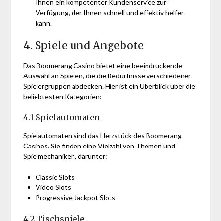
Ihnen ein kompetenter Kundenservice zur
Verfügung, der Ihnen schnell und effektiv helfen
kann.
4. Spiele und Angebote
Das Boomerang Casino bietet eine beeindruckende
Auswahl an Spielen, die die Bedürfnisse verschiedener
Spielergruppen abdecken. Hier ist ein Überblick über die
beliebtesten Kategorien:
4.1 Spielautomaten
Spielautomaten sind das Herzstück des Boomerang
Casinos. Sie finden eine Vielzahl von Themen und
Spielmechaniken, darunter:
Classic Slots
Video Slots
Progressive Jackpot Slots
4.2 Tischspiele