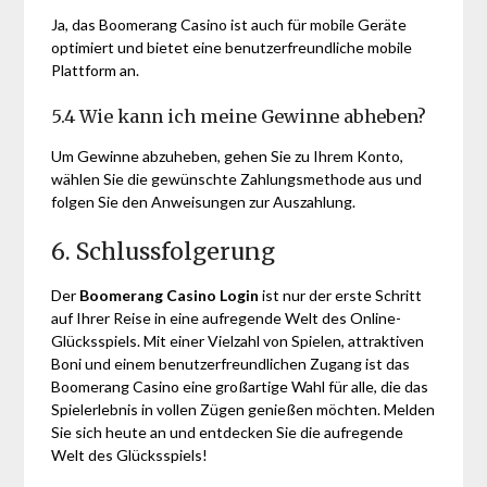
Ja, das Boomerang Casino ist auch für mobile Geräte
optimiert und bietet eine benutzerfreundliche mobile
Plattform an.
5.4 Wie kann ich meine Gewinne abheben?
Um Gewinne abzuheben, gehen Sie zu Ihrem Konto,
wählen Sie die gewünschte Zahlungsmethode aus und
folgen Sie den Anweisungen zur Auszahlung.
6. Schlussfolgerung
Der
Boomerang Casino Login
ist nur der erste Schritt
auf Ihrer Reise in eine aufregende Welt des Online-
Glücksspiels. Mit einer Vielzahl von Spielen, attraktiven
Boni und einem benutzerfreundlichen Zugang ist das
Boomerang Casino eine großartige Wahl für alle, die das
Spielerlebnis in vollen Zügen genießen möchten. Melden
Sie sich heute an und entdecken Sie die aufregende
Welt des Glücksspiels!