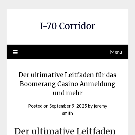
Skip
to
content
I-70 Corridor
Menu
Der ultimative Leitfaden für das
Boomerang Casino Anmeldung
und mehr
Posted on
September 9, 2025
by
jeremy
smith
Der ultimative Leitfaden