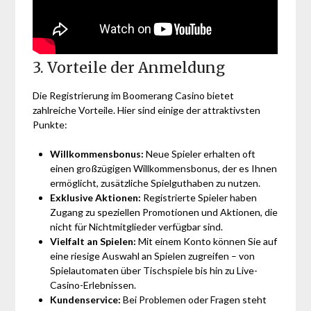
3. Vorteile der Anmeldung
Die Registrierung im Boomerang Casino bietet
zahlreiche Vorteile. Hier sind einige der attraktivsten
Punkte:
Willkommensbonus:
Neue Spieler erhalten oft
einen großzügigen Willkommensbonus, der es Ihnen
ermöglicht, zusätzliche Spielguthaben zu nutzen.
Exklusive Aktionen:
Registrierte Spieler haben
Zugang zu speziellen Promotionen und Aktionen, die
nicht für Nichtmitglieder verfügbar sind.
Vielfalt an Spielen:
Mit einem Konto können Sie auf
eine riesige Auswahl an Spielen zugreifen – von
Spielautomaten über Tischspiele bis hin zu Live-
Casino-Erlebnissen.
Kundenservice:
Bei Problemen oder Fragen steht