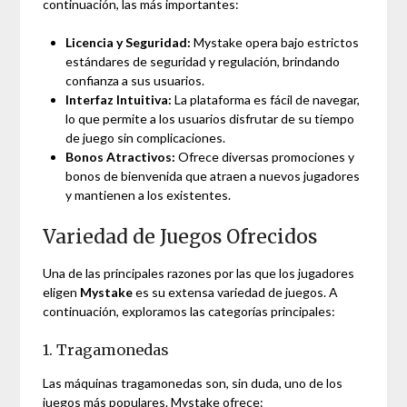
continuación, las más importantes:
Licencia y Seguridad:
Mystake opera bajo estrictos
estándares de seguridad y regulación, brindando
confianza a sus usuarios.
Interfaz Intuitiva:
La plataforma es fácil de navegar,
lo que permite a los usuarios disfrutar de su tiempo
de juego sin complicaciones.
Bonos Atractivos:
Ofrece diversas promociones y
bonos de bienvenida que atraen a nuevos jugadores
y mantienen a los existentes.
Variedad de Juegos Ofrecidos
Una de las principales razones por las que los jugadores
eligen
Mystake
es su extensa variedad de juegos. A
continuación, exploramos las categorías principales:
1. Tragamonedas
Las máquinas tragamonedas son, sin duda, uno de los
juegos más populares. Mystake ofrece: