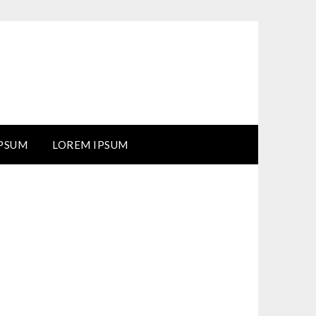
IPSUM
LOREM IPSUM