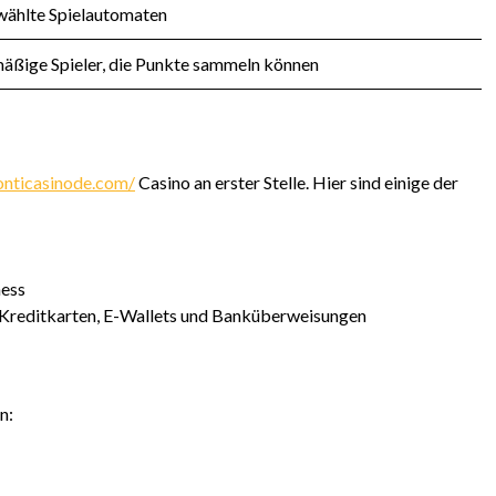
ewählte Spielautomaten
äßige Spieler, die Punkte sammeln können
conticasinode.com/
Casino an erster Stelle. Hier sind einige der
ness
 Kreditkarten, E-Wallets und Banküberweisungen
n: