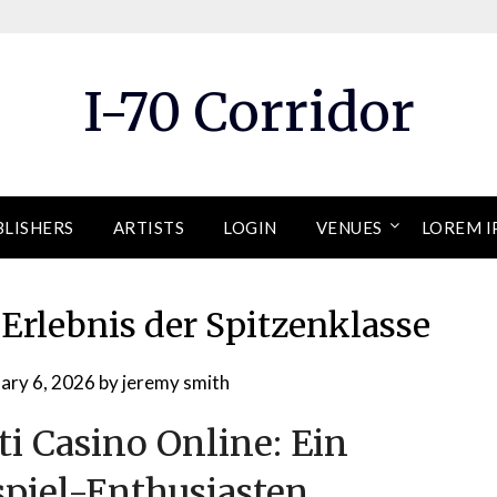
I-70 Corridor
BLISHERS
ARTISTS
LOGIN
VENUES
LOREM 
 Erlebnis der Spitzenklasse
ary 6, 2026
by
jeremy smith
i Casino Online: Ein
spiel-Enthusiasten