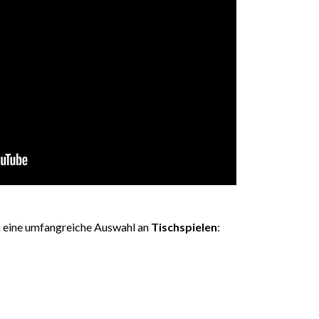
uch eine umfangreiche Auswahl an
Tischspielen
: