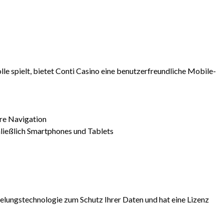
olle spielt, bietet Conti Casino eine benutzerfreundliche Mobile-
re Navigation
ließlich Smartphones und Tablets
selungstechnologie zum Schutz Ihrer Daten und hat eine Lizenz