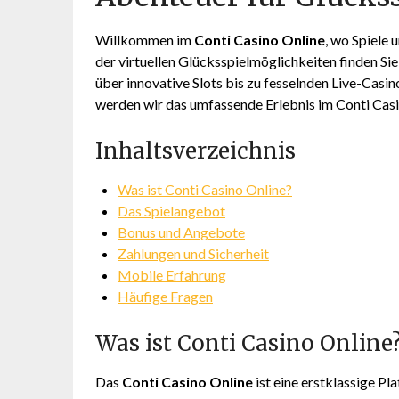
Willkommen im
Conti Casino Online
, wo Spiele
der virtuellen Glücksspielmöglichkeiten finden Sie
über innovative Slots bis zu fesselnden Live-Casin
werden wir das umfassende Erlebnis im Conti Cas
Inhaltsverzeichnis
Was ist Conti Casino Online?
Das Spielangebot
Bonus und Angebote
Zahlungen und Sicherheit
Mobile Erfahrung
Häufige Fragen
Was ist Conti Casino Online
Das
Conti Casino Online
ist eine erstklassige Pl