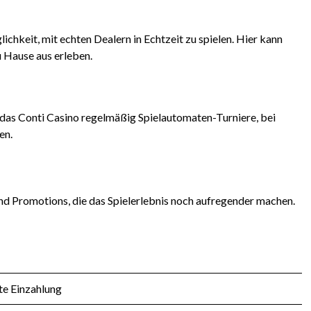
ichkeit, mit echten Dealern in Echtzeit zu spielen. Hier kann
u Hause aus erleben.
t das Conti Casino regelmäßig Spielautomaten-Turniere, bei
en.
nd Promotions, die das Spielerlebnis noch aufregender machen.
te Einzahlung