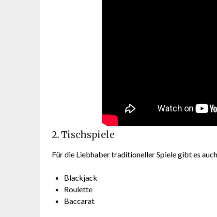
2. Tischspiele
Für die Liebhaber traditioneller Spiele gibt es a
Blackjack
Roulette
Baccarat