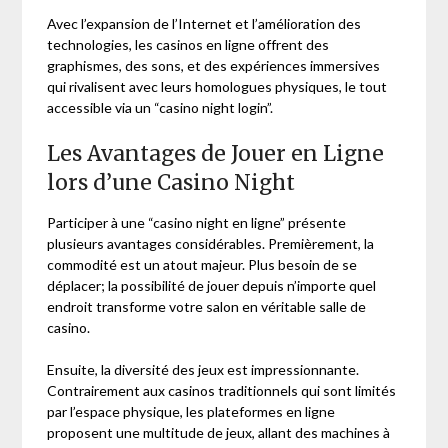
Avec l’expansion de l’Internet et l’amélioration des
technologies, les casinos en ligne offrent des
graphismes, des sons, et des expériences immersives
qui rivalisent avec leurs homologues physiques, le tout
accessible via un “casino night login”.
Les Avantages de Jouer en Ligne
lors d’une Casino Night
Participer à une “casino night en ligne” présente
plusieurs avantages considérables. Premièrement, la
commodité est un atout majeur. Plus besoin de se
déplacer; la possibilité de jouer depuis n’importe quel
endroit transforme votre salon en véritable salle de
casino.
Ensuite, la diversité des jeux est impressionnante.
Contrairement aux casinos traditionnels qui sont limités
par l’espace physique, les plateformes en ligne
proposent une multitude de jeux, allant des machines à