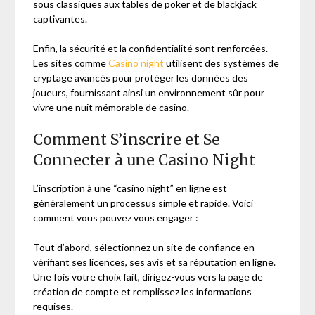
sous classiques aux tables de poker et de blackjack
captivantes.
Enfin, la sécurité et la confidentialité sont renforcées.
Les sites comme
Casino night
utilisent des systèmes de
cryptage avancés pour protéger les données des
joueurs, fournissant ainsi un environnement sûr pour
vivre une nuit mémorable de casino.
Comment S’inscrire et Se
Connecter à une Casino Night
L’inscription à une “casino night” en ligne est
généralement un processus simple et rapide. Voici
comment vous pouvez vous engager :
Tout d’abord, sélectionnez un site de confiance en
vérifiant ses licences, ses avis et sa réputation en ligne.
Une fois votre choix fait, dirigez-vous vers la page de
création de compte et remplissez les informations
requises.