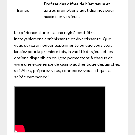
Profiter des offres de bienvenue et
Bonus
autres promotions quotidiennes pour
maximiser vos jeux.
L’expérience d’une “casino night” peut être
incroyablement enrichissante et divertissante. Que
vous soyez un joueur expérimenté ou que vous vous
lanciez pour la première fois, la variété des jeux et les
options disponibles en ligne permettent à chacun de
vivre une expérience de casino authentique depuis chez
soi. Alors, préparez-vous, connectez-vous, et que la
soirée commence!