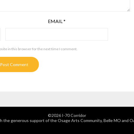
EMAIL
*
ite in this browser for the next time I comment.
©2026 I-70 Corridor
h the generous support of the Osage Arts Community, Belle MO and 