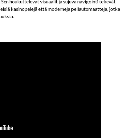
 Sen houkuttelevat visuaalit ja sujuva navigointi tekevät
nteisiä kasinopelejä että moderneja peliautomaatteja, jotka
uuksia.