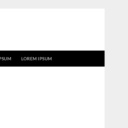
IPSUM
LOREM IPSUM