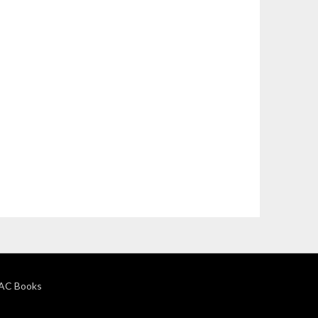
OAC Books