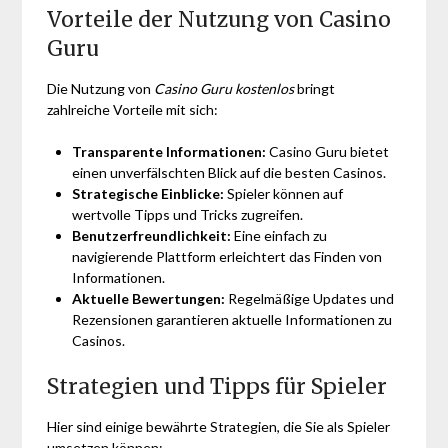
Vorteile der Nutzung von Casino
Guru
Die Nutzung von
Casino Guru kostenlos
bringt
zahlreiche Vorteile mit sich:
Transparente Informationen:
Casino Guru bietet
einen unverfälschten Blick auf die besten Casinos.
Strategische Einblicke:
Spieler können auf
wertvolle Tipps und Tricks zugreifen.
Benutzerfreundlichkeit:
Eine einfach zu
navigierende Plattform erleichtert das Finden von
Informationen.
Aktuelle Bewertungen:
Regelmäßige Updates und
Rezensionen garantieren aktuelle Informationen zu
Casinos.
Strategien und Tipps für Spieler
Hier sind einige bewährte Strategien, die Sie als Spieler
umsetzen können: