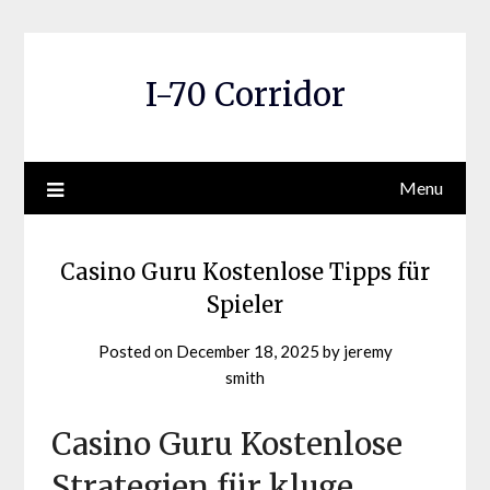
Skip
to
content
I-70 Corridor
Menu
Casino Guru Kostenlose Tipps für
Spieler
Posted on
December 18, 2025
by
jeremy
smith
Casino Guru Kostenlose
Strategien für kluge