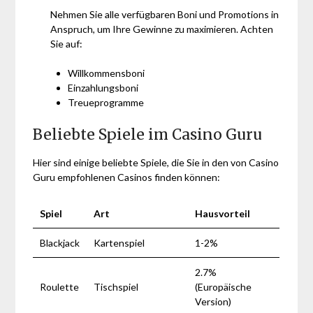
Nehmen Sie alle verfügbaren Boni und Promotions in
Anspruch, um Ihre Gewinne zu maximieren. Achten
Sie auf:
Willkommensboni
Einzahlungsboni
Treueprogramme
Beliebte Spiele im Casino Guru
Hier sind einige beliebte Spiele, die Sie in den von Casino
Guru empfohlenen Casinos finden können:
Spiel
Art
Hausvorteil
Blackjack
Kartenspiel
1-2%
2.7%
Roulette
Tischspiel
(Europäische
Version)