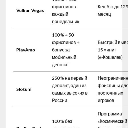
фриспинов
Кешбэк до 12 
Vulkan Vegas
каждый
месяц
понедельник
100 % + 50
фриспинов +
Быстрый выво
PlayAmo
бонус за
15 минут
мобильный
(e‑Кошелек)
депозит
250 % на первый
Неограничен
депозит, один из
фриспины дл
Slotum
самых высоких в
постоянных
России
игроков
Программа
100 % без
«Космический