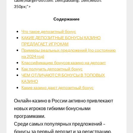
table;margin-bottom: 1em;padding: 1em;width:
350px;”>
Содержание
Что такое депозитный бонус
КАКИЕ ДЕПОЗИТНЫЕ БОНУСЫ КАЗИНО
ПРЕДЛАГАЕТ ИГРОКАМ
Примеры реальных предложений (по состоянию
на 2024 год)
Классификацию бонусов казино на депозит
Как получить депозитный бонус
ЧЕМ ОТЛИЧАЮТСЯ БОНУСЫ В ТОПОВЫХ
КАЗИНО
Какие казино дают депозитный бонус
Онлайн‑казино в России активно привлекают
новых игроков гибкими бонусными
программами.
Среди самых популярных предложений –
бонусы за первый депозит и за регистрацию,