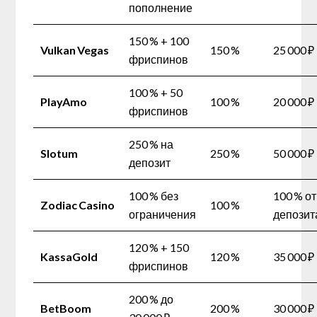
пополнение
150 % + 100
Vulkan Vegas
150 %
25 000 ₽
фриспинов
100 % + 50
PlayAmo
100 %
20 000 ₽
фриспинов
250 % на
Slotum
250 %
50 000 ₽
депозит
100 % без
100 % от
Zodiac Casino
100 %
ограничения
депозит
120 % + 150
KassaGold
120 %
35 000 ₽
фриспинов
200 % до
BetBoom
200 %
30 000 ₽