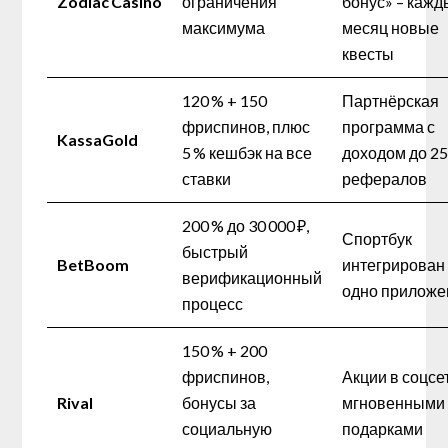
Zodiac Casino
ограничения
бонус» – каж
максимума
месяц новые
квесты
120 % + 150
Партнёрская
фриспинов, плюс
программа с
KassaGold
5 % кешбэк на все
доходом до 25
ставки
рефералов
200 % до 30 000 ₽,
Спортбук
быстрый
BetBoom
интегрирован
верификационный
одно приложе
процесс
150 % + 200
фриспинов,
Акции в соцсе
Rival
бонусы за
мгновенными
социальную
подарками