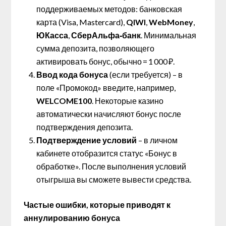
поддерживаемых методов: банковская
карта (Visa, Mastercard),
QIWI
,
WebMoney
,
ЮКасса
,
СберАльфа‑банк
. Минимальная
сумма депозита, позволяющего
активировать бонус, обычно = 1 000 ₽.
Ввод кода бонуса
(если требуется) – в
поле «Промокод» введите, например,
WELCOME100
. Некоторые казино
автоматически начисляют бонус после
подтверждения депозита.
Подтверждение условий
– в личном
кабинете отобразится статус «Бонус в
обработке». После выполнения условий
отыгрыша вы сможете вывести средства.
Частые ошибки, которые приводят к
аннулированию бонуса