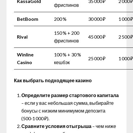
KassaGold
35 000 ₽
2 000 
фриспинов
BetBoom
200 %
30 000 ₽
1 000 
150 % + 200
Rival
45 000 ₽
2 500 
фриспинов
Winline
100 % + 30 %
25 000 ₽
1 000 
Casino
кешбэк
Как выбрать подходящее казино
Определите размер стартового капитала
– если у вас небольшая сумма, выбирайте
бонусы с низким минимумом депозита
(500‑1 000 ₽).
Сравните условия отыгрыша
– чем ниже