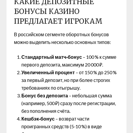
КАКИЕ ДЕПОЗИТНЫЕ
БОНУСЫ КАЗИНО
ПРЕДЛАГАЕТ ИГРОКАМ
В российском сегменте оборотных бонусов
можно выделить несколько основных типов:
Стандартный матч‑бонус
– 100 % к сумме
первого депозита, максимум 20 000 ₽.
Увеличенный процент
– от 150 % до 250 %
за первый депозит, но при более строгих
требованиях по отыгрышу.
Бонус без депозита
– небольшая сумма
(например, 500 ₽) сразу после регистрации,
без пополнения счёта.
Кешбэк‑бонус
– возврат части
проигранных средств (5‑10 %) в виде