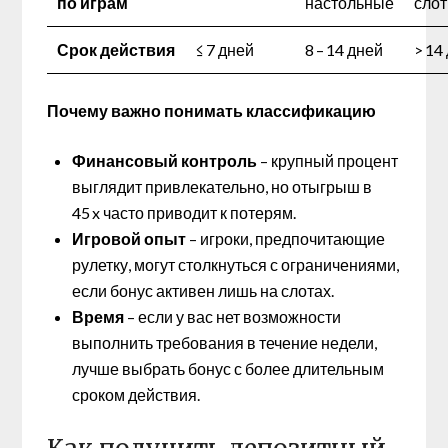
по играм
настольные
сло
Срок действия
≤ 7 дней
8 – 14 дней
> 14
Почему важно понимать классификацию
Финансовый контроль
– крупный процент
выглядит привлекательно, но отыгрыш в
45 x часто приводит к потерям.
Игровой опыт
– игроки, предпочитающие
рулетку, могут столкнуться с ограничениями,
если бонус активен лишь на слотах.
Время
– если у вас нет возможности
выполнить требования в течение недели,
лучше выбрать бонус с более длительным
сроком действия.