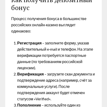
Как получить депозитный
бонус
Процесс получения бонуса в большинстве
российских онлайн‑казино выглядит
одинаково:
Регистрация
– заполните форму, указав
действительный e‑mail и телефон. На этапе
верификации потребуется паспортные
данные (по требованиям российской
лицензии).
Верификация
– загрузите скан документа и
подтверждение адреса (например, счёт за
коммунальные услуги). После
подтверждения аккаунт будет отмечен
статусом «Verified».
Пополнение
– используйте один из