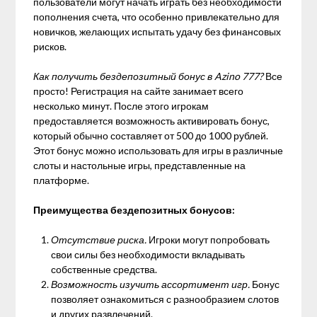
пользователи могут начать играть без необходимости
пополнения счета, что особенно привлекательно для
новичков, желающих испытать удачу без финансовых
рисков.
Как получить бездепозитный бонус в Azino 777?
Все
просто! Регистрация на сайте занимает всего
несколько минут. После этого игрокам
предоставляется возможность активировать бонус,
который обычно составляет от 500 до 1000 рублей.
Этот бонус можно использовать для игры в различные
слоты и настольные игры, представленные на
платформе.
Преимущества бездепозитных бонусов:
Отсутствие риска.
Игроки могут попробовать
свои силы без необходимости вкладывать
собственные средства.
Возможность изучить ассортимент игр.
Бонус
позволяет ознакомиться с разнообразием слотов
и других развлечений.