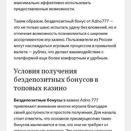
максимально эффективно использовать
предоставленные возможности.
Таким образом, бездепозитный бонус от Azino777 —
это не только шанс испытать удачу без вложений, но и
отличная возможность познакомиться с широким
ассортиментом игр казино. Пользователи из России
могут наслаждаться игровым процессом в привычной
валюте — рублях, что делает взаимодействие с
платформой еще более комфортным и удобным.
Условия получения
бездепозитных бонусов в
топовых казино
Бездепозитные бонусы
в казино Azino 777
привлекают внимание многих игроков благодаря
своей доступности и простоте получения. Для начала
стоит отметить, что
основное преимущество
таких
бонусов заключается в том, что они не требуют от
игрока внесения депозита. Это позволяет новичкам