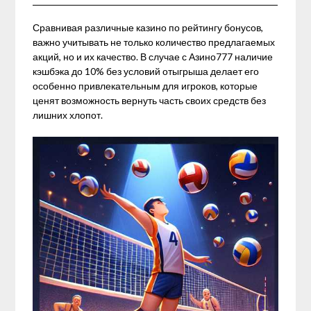
Сравнивая различные казино по рейтингу бонусов,
важно учитывать не только количество предлагаемых
акций, но и их качество. В случае с Азино777 наличие
кэшбэка до 10% без условий отыгрыша делает его
особенно привлекательным для игроков, которые
ценят возможность вернуть часть своих средств без
лишних хлопот.