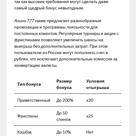
так как высокие требования могут сделать даже
самый щедрый бонус невыгодным.
Азино777
также предлагает разнообразные
промоакции и программы лояльности для
постоянных клиентов. Регулярные турниры и акции с
фриспинами позволяют увеличить шансы на
выигрыш без дополнительных затрат. При этом
пользователи из России могут пополнять счет в
рублях, что исключает дополнительные комиссии за
конвертацию валюты.
Размер
Условия
Тип бонуса
бонуса
отыгрыша
Приветственный
До 200%
x30
До 50
Фриспины
x25
спинов
Кэшбэк
До 10%
Нет