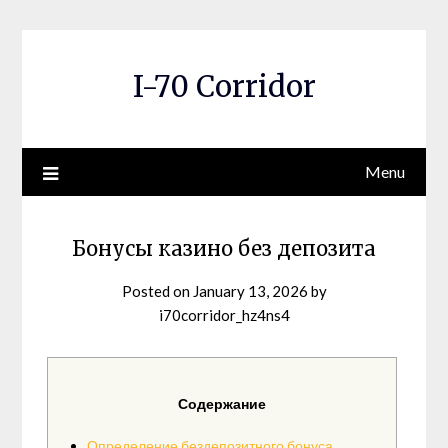
Skip
to
content
I-70 Corridor
Menu
Бонусы казино без депозита
Posted on
January 13, 2026
by
i70corridor_hz4ns4
Содержание
Определение бездепозитного бонуса