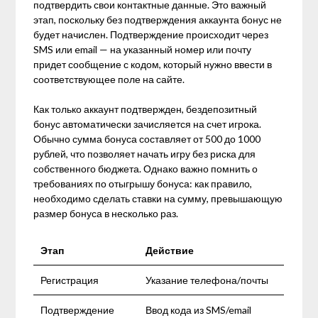
подтвердить свои контактные данные. Это важный
этап, поскольку без подтверждения аккаунта бонус не
будет начислен. Подтверждение происходит через
SMS или email — на указанный номер или почту
придет сообщение с кодом, который нужно ввести в
соответствующее поле на сайте.
Как только аккаунт подтвержден, бездепозитный
бонус автоматически зачисляется на счет игрока.
Обычно сумма бонуса составляет от 500 до 1000
рублей, что позволяет начать игру без риска для
собственного бюджета. Однако важно помнить о
требованиях по отыгрышу бонуса: как правило,
необходимо сделать ставки на сумму, превышающую
размер бонуса в несколько раз.
Этап
Действие
Регистрация
Указание телефона/почты
Подтверждение
Ввод кода из SMS/email