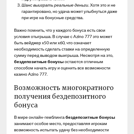
Шанс выиграть реальные деньги.
Хотя это и не
гарантировано, но удача может улыбнуться даже
при игре на бонусные средства.
Важно помнить, что у каждого бонуса есть свои
условия отыгрыша. В случае с Azino 777 это может
быть вейджер x50 или x60, что означает
необходимость сделать ставки на определенную
сумму перед выводом выигрыша. Несмотря на это,
бездепозитные бонусы
остаются отличным
способом начать игру и оценить все возможности
казино Azino 777.
Возможность многократного
получения бездепозитного
бонуса
В мире онлайн-гемблинга
бездепозитные бонусы
занимают особое место, предоставляя игрокам
возможность испытать удачу без необходимости