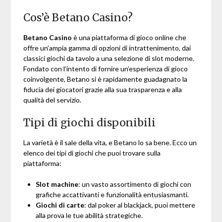
Cos’è Betano Casino?
Betano Casino
è una piattaforma di gioco online che
offre un’ampia gamma di opzioni di intrattenimento, dai
classici giochi da tavolo a una selezione di slot moderne.
Fondato con l’intento di fornire un’esperienza di gioco
coinvolgente, Betano si è rapidamente guadagnato la
fiducia dei giocatori grazie alla sua trasparenza e alla
qualità del servizio.
Tipi di giochi disponibili
La varietà è il sale della vita, e Betano lo sa bene. Ecco un
elenco dei tipi di giochi che puoi trovare sulla
piattaforma:
Slot machine
: un vasto assortimento di giochi con
grafiche accattivanti e funzionalità entusiasmanti.
Giochi di carte
: dal poker al blackjack, puoi mettere
alla prova le tue abilità strategiche.