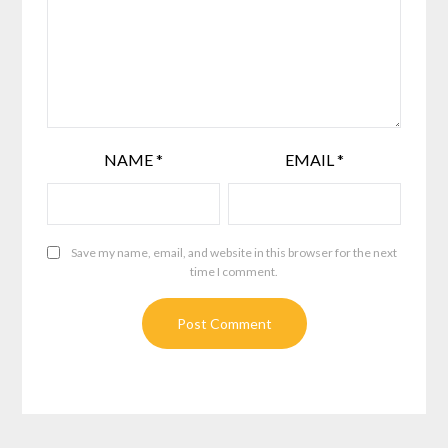
NAME
*
EMAIL
*
Save my name, email, and website in this browser for the next
time I comment.