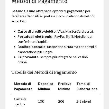
Metodi di Pagamento
Betano Casino
offre varie opzioni di pagamento per
facilitare i depositi e i prelievi. Ecco un elenco di metodi
accettati:
Carte di credito/debito
: Visa, MasterCard e altri.
Portafogli elettronici
: PayPal, Skrill, Neteller per
trasferimenti rapidi.
Bonifico bancario
: un’opzione sicura ma con tempi di
elaborazione più lunghi.
Criptovalute
: sempre più integrate nei casinò
online.
Tabella dei Metodi di Pagamento
Metodo di
Deposito
Prelievo
Tempi di
Pagamento
Minimo
Minimo
Elaborazione
Carte di
10€
20€
2-5 giorni
credito