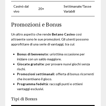
Casinò dal
Settimanale/Tasse
20+
vivo
Variabili
Promozioni e Bonus
Un altro aspetto che rende
Betano Casino
così
attraente sono le sue promozioni. Gli utenti possono
approfittare di una serie di vantaggi, tra cui:
Bonus di benvenuto
: un’ottima occasione per
iniziare con un saldo maggiore.
Giocate gratuite
: per provare nuovi giochi senza
rischi.
Promozioni settimanali
: offerta di bonus ricorrenti
che incentivano il gioco.
Programma fedeltà
: raccogli punti e ottieni
vantaggi esclusivi.
Tipi di Bonus