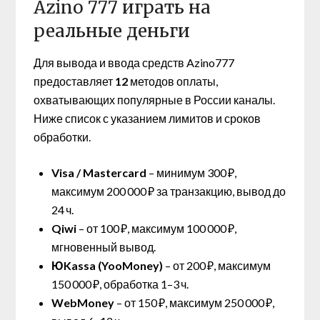
Azino 777 играть на
реальные деньги
Для вывода и ввода средств Azino777
предоставляет
12
методов оплаты,
охватывающих популярные в России каналы.
Ниже список с указанием лимитов и сроков
обработки.
Visa / Mastercard
– минимум 300 ₽,
максимум 200 000 ₽ за транзакцию, вывод до
24 ч.
Qiwi
– от 100 ₽, максимум 100 000 ₽,
мгновенный вывод.
ЮKassa (YooMoney)
– от 200 ₽, максимум
150 000 ₽, обработка 1–3 ч.
WebMoney
– от 150 ₽, максимум 250 000 ₽,