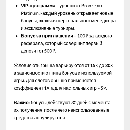
VIP‑программа
– уровни от Bronze до
Platinum, каждый уровень открывает новые
бонусы, включая персонального менеджера
и эксклюзивные турниры.
Бонус за приглашения
– 100 ₽ за каждого
реферала, который совершит первый
депозит от 500 ₽.
Условия отыгрыша варьируются от
15×
до
30×
в зависимости от типа бонуса и используемой
игры. Для слотов обычно применяется
коэффициент
1×
, а для настольных игр –
5×
.
Важно:
бонусы действуют 30 дней с момента
их получения, после чего неиспользованные
средства аннулируются.