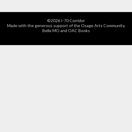
©2026 I-70 Corridor
Made with the generous support of the Osage Arts Community,
Belle MO and OAC Books