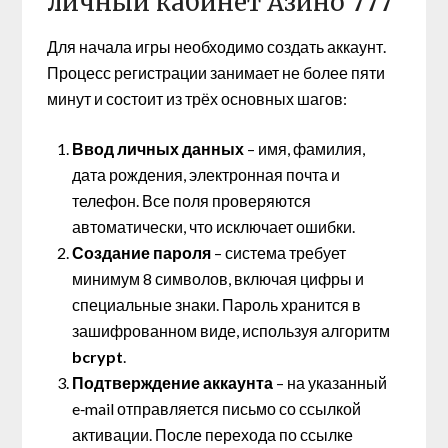
личный кабинет Азино 777
Для начала игры необходимо создать аккаунт.
Процесс регистрации занимает не более пяти
минут и состоит из трёх основных шагов:
Ввод личных данных
– имя, фамилия,
дата рождения, электронная почта и
телефон. Все поля проверяются
автоматически, что исключает ошибки.
Создание пароля
– система требует
минимум 8 символов, включая цифры и
специальные знаки. Пароль хранится в
зашифрованном виде, используя алгоритм
bcrypt
.
Подтверждение аккаунта
– на указанный
e‑mail отправляется письмо со ссылкой
активации. После перехода по ссылке