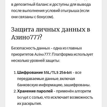
в депозитный баланс и доступны для вывода
после выполнения условий отыгрыша (если
они связаны с бонусом).
Защита личных данных в
Азино777?
Безопасность данных – одна из главных
приоритетов Azino777. Платформа использует
несколько уровней защиты:
Шифрование SSL/TLS 256‑bit
– все
передаваемые данные, включая
банковскую информацию, зашифрованы.
Хранение паролей
– применён алгоритм
bcrypt с солью, что исключает возможность
их раскрытия.