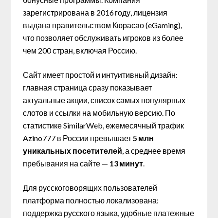
зарегистрирована в 2016 году, лицензия
выдана правительством Кюрасао (eGaming),
что позволяет обслуживать игроков из более
чем 200 стран, включая Россию.
Сайт имеет простой и интуитивный дизайн:
главная страница сразу показывает
актуальные акции, список самых популярных
слотов и ссылки на мобильную версию. По
статистике SimilarWeb, ежемесячный трафик
Azino777 в России превышает
5 млн
уникальных посетителей
, а среднее время
пребывания на сайте —
13 минут
.
Для русскоговорящих пользователей
платформа полностью локализована:
поддержка русского языка, удобные платежные