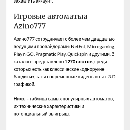
захватить аккаунт.
Игровые автоматыа
Azino777
Азино777 сотрудничает с более чем двадцатью
ведущими провайдерами: NetEnt, Microgaming,
Play’n GO, Pragmatic Play, Quickspin и другими. В
каталоге представлено
1270 слотов
, среди
которых есть как классические «однорукие
бандиты», так и современные видеослоты с 3‑D
графикой.
Ниже – таблица самых популярных автоматов,
их технические характеристики и
потенциальный выигрыш.