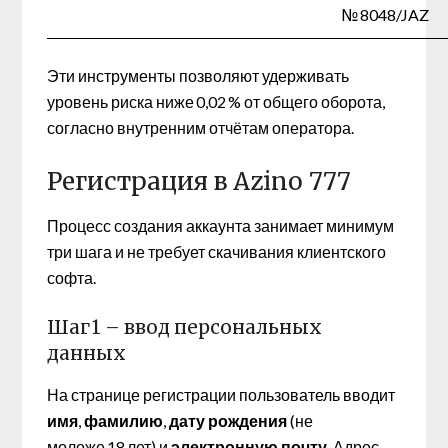
№ 8048/JAZ
Эти инструменты позволяют удерживать
уровень риска ниже 0,02 % от общего оборота,
согласно внутренним отчётам оператора.
Регистрация в Azino 777
Процесс создания аккаунта занимает минимум
три шага и не требует скачивания клиентского
софта.
Шаг 1 – ввод персональных
данных
На странице регистрации пользователь вводит
имя
,
фамилию
,
дату рождения
(не
моложе 18 лет) и
электронную почту
. Адрес