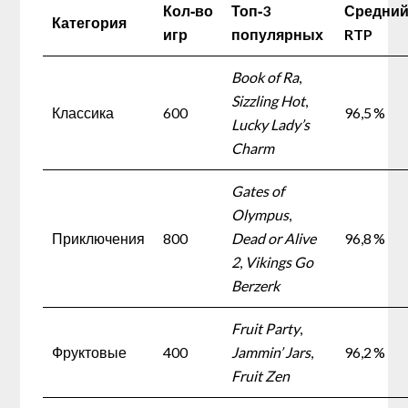
Кол‑во
Топ‑3
Средни
Категория
игр
популярных
RTP
Book of Ra
,
Sizzling Hot
,
Классика
600
96,5 %
Lucky Lady’s
Charm
Gates of
Olympus
,
Приключения
800
Dead or Alive
96,8 %
2
,
Vikings Go
Berzerk
Fruit Party
,
Фруктовые
400
Jammin’ Jars
,
96,2 %
Fruit Zen