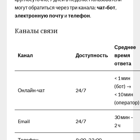
могут обратиться через три канала:
чат‑бот
,
электронную почту
и
телефон
.
Каналы связи
Среднее
Канал
Доступность
время
ответа
< 1 мин
(бот) →
Онлайн‑чат
24/7
< 10 мин
(оператор)
30 мин –
Email
24/7
2 ч
Телефон
9 :00–23 :00