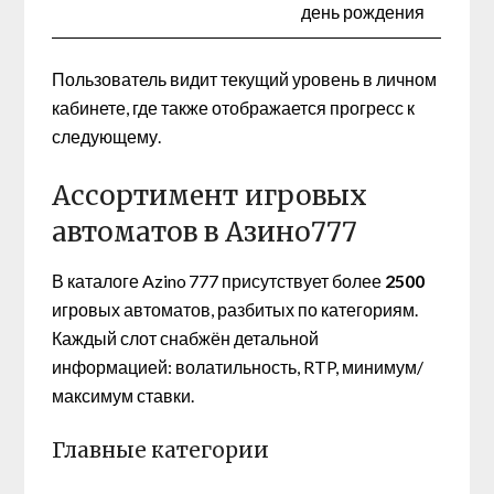
день рождения
Пользователь видит текущий уровень в личном
кабинете, где также отображается прогресс к
следующему.
Ассортимент игровых
автоматов в Азино777
В каталоге Azino 777 присутствует более
2500
игровых автоматов, разбитых по категориям.
Каждый слот снабжён детальной
информацией: волатильность, RTP, минимум/
максимум ставки.
Главные категории