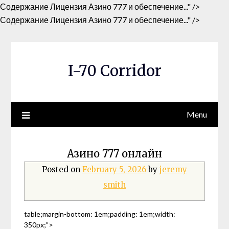
Содержание Лицензия Азино 777 и обеспечение..." />
Skip
Содержание Лицензия Азино 777 и обеспечение..." />
to
content
I-70 Corridor
Menu
Азино 777 онлайн
Posted on
February 5, 2026
by
jeremy
smith
table;margin-bottom: 1em;padding: 1em;width:
350px;”>