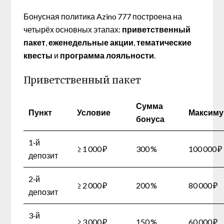
Бонусная политика Azino 777 построена на
четырёх основных этапах:
приветственный
пакет
,
еженедельные акции
,
тематические
квесты
и
программа лояльности
.
Приветственный пакет
Сумма
Пункт
Условие
Максим
бонуса
1‑й
≥ 1 000 ₽
300 %
100 000 ₽
депозит
2‑й
≥ 2 000 ₽
200 %
80 000 ₽
депозит
3‑й
≥ 3 000 ₽
150 %
60 000 ₽