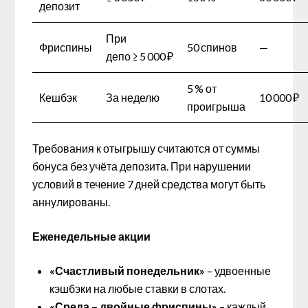
депозит
При
Фриспины
50 спинов
—
депо ≥ 5 000 ₽
5 % от
Кешбэк
За неделю
10 000 ₽
проигрыша
Требования к отыгрышу считаются от суммы
бонуса без учёта депозита. При нарушении
условий в течение 7 дней средства могут быть
аннулированы.
Еженедельные акции
«Счастливый понедельник»
– удвоенные
кэшбэки на любые ставки в слотах.
«Среда – двойные фриспины»
– каждый