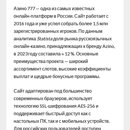
Азино 777 — одна из самых известных
онлайн‑платформ в России. Сайт работает с
2016 года и уже успел собрать более 1,5 млн
зарегистрированных игроков. По данным
аналитика
Statista
доля рынка русскоязычных
онлайн‑казино, принадлежащих к бренду Azino,
в 2023 году составила ≈ 12 %. Основные
преимущества проекта — широкий
ассортимент слотов, высокие коэффициенты
выплат и щедрые бонусные программы.
Сайт адаптирован под большинство
современных браузеров, использует
технологию SSL‑шифрования AES‑256 и
поддерживает быстрый доступ как с
настольных ПК, так и с мобильных устройств.
Для российских пользователей доступен