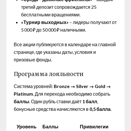
третий депозит сопровождается 25
бесплатными вращениями.
«Турнир выходных»
– лидеры получают от
5 000 ₽ до 50 000 ₽ наличными.
Все акции публикуются в календаре на главной
странице, где указаны даты, условия и
призовые фонды.
Программа лояльности
Система уровней:
Bronze → Silver → Gold →
Platinum
. Для перехода необходимо собрать
баллы
. Один рубль ставки даёт
1 балл
,
бонусные средства начисляются в
0,5 балла
.
Уровень
Баллы
Привилегии