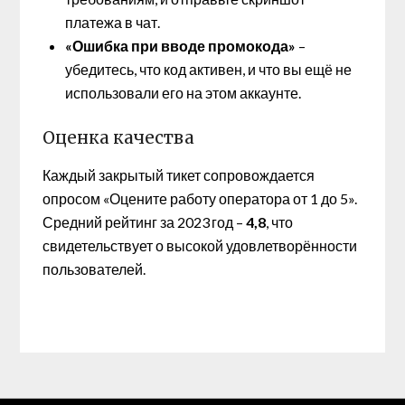
платежа в чат.
«Ошибка при вводе промокода»
–
убедитесь, что код активен, и что вы ещё не
использовали его на этом аккаунте.
Оценка качества
Каждый закрытый тикет сопровождается
опросом «Оцените работу оператора от 1 до 5».
Средний рейтинг за 2023 год –
4,8
, что
свидетельствует о высокой удовлетворённости
пользователей.