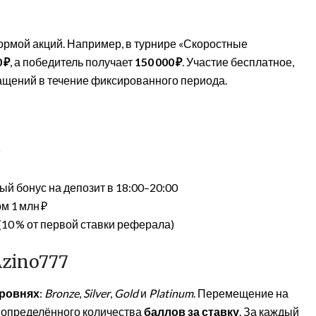
рмой акций. Например, в турнире «Скоростные
 ₽
, а победитель получает
150 000 ₽
. Участие бесплатное,
щений в течение фиксированного периода.
)
й бонус на депозит в 18:00–20:00
м 1 млн ₽
10 % от первой ставки реферала)
zino777
уровнях
:
Bronze
,
Silver
,
Gold
и
Platinum
. Перемещение на
 определённого количества
баллов за ставку
. За каждый