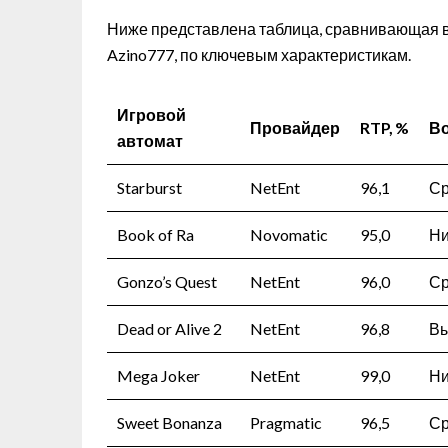
Ниже представлена таблица, сравнивающая в
Azino777, по ключевым характеристикам.
Игровой
Провайдер
RTP, %
В
автомат
Starburst
NetEnt
96,1
Ср
Book of Ra
Novomatic
95,0
Ни
Gonzo’s Quest
NetEnt
96,0
Ср
Dead or Alive 2
NetEnt
96,8
Вы
Mega Joker
NetEnt
99,0
Ни
Sweet Bonanza
Pragmatic
96,5
Ср