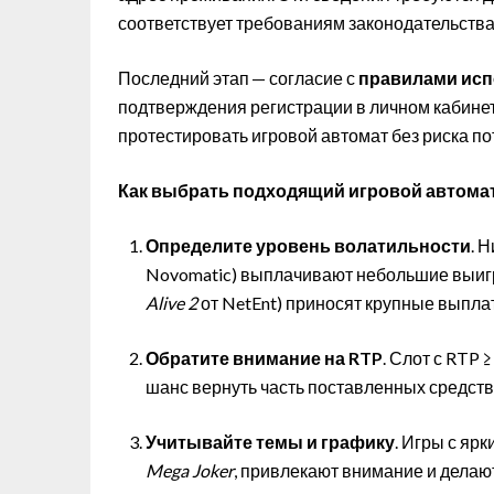
соответствует требованиям законодательства
Последний этап — согласие с
правилами ис
подтверждения регистрации в личном кабинет
протестировать игровой автомат без риска по
Как выбрать подходящий игровой автомат
Определите уровень волатильности
. 
Novomatic) выплачивают небольшие выигр
Alive 2
от NetEnt) приносят крупные выпла
Обратите внимание на RTP
. Слот с RTP 
шанс вернуть часть поставленных средств
Учитывайте темы и графику
. Игры с яр
Mega Joker
, привлекают внимание и дела