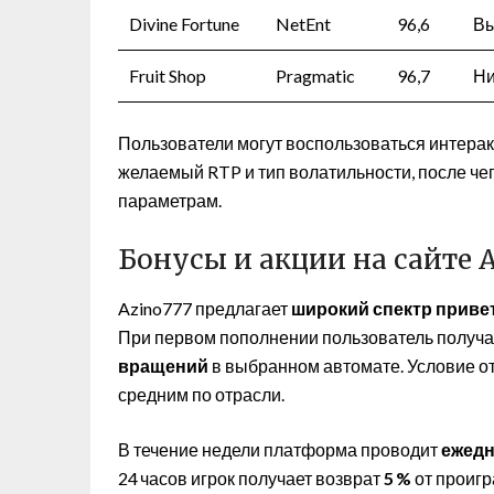
Divine Fortune
NetEnt
96,6
Вы
Fruit Shop
Pragmatic
96,7
Ни
Пользователи могут воспользоваться интерак
желаемый RTP и тип волатильности, после че
параметрам.
Бонусы и акции на сайте A
Azino777 предлагает
широкий спектр приве
При первом пополнении пользователь получ
вращений
в выбранном автомате. Условие 
средним по отрасли.
В течение недели платформа проводит
ежедн
24 часов игрок получает возврат
5 %
от проигр