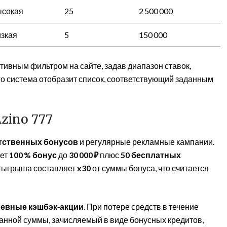
сокая
25
2 500 000
зкая
5
150 000
тивным фильтром на сайте, задав диапазон ставок,
го система отобразит список, соответствующий заданным
zino 777
тственных бонусов
и регулярные рекламные кампании.
ает
100 % бонус
до
30 000 ₽
плюс
50 бесплатных
отыгрыша составляет
x30
от суммы бонуса, что считается
евные кэшбэк‑акции
. При потере средств в течение
анной суммы, зачисляемый в виде бонусных кредитов,