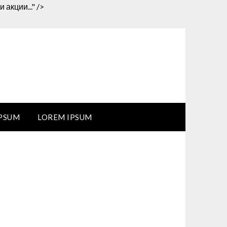
Skip
акции..." />
to
content
IPSUM
LOREM IPSUM