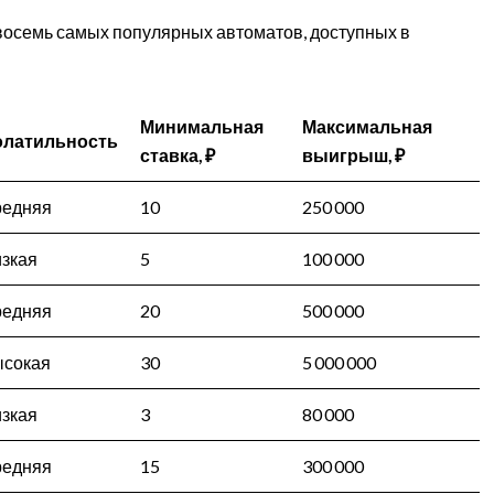
осемь самых популярных автоматов, доступных в
Минимальная
Максимальная
олатильность
ставка, ₽
выигрыш, ₽
едняя
10
250 000
зкая
5
100 000
едняя
20
500 000
сокая
30
5 000 000
зкая
3
80 000
едняя
15
300 000