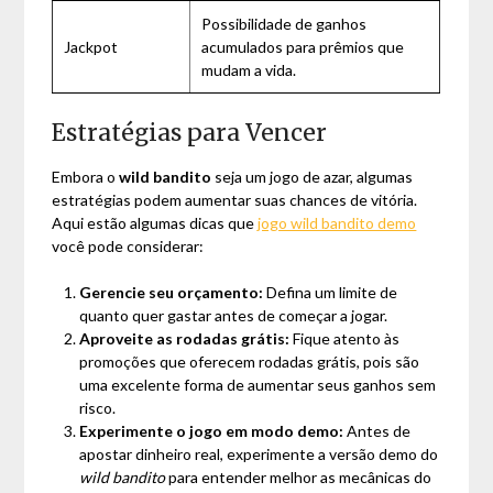
Possibilidade de ganhos
Jackpot
acumulados para prêmios que
mudam a vida.
Estratégias para Vencer
Embora o
wild bandito
seja um jogo de azar, algumas
estratégias podem aumentar suas chances de vitória.
Aqui estão algumas dicas que
jogo wild bandito demo
você pode considerar:
Gerencie seu orçamento:
Defina um limite de
quanto quer gastar antes de começar a jogar.
Aproveite as rodadas grátis:
Fique atento às
promoções que oferecem rodadas grátis, pois são
uma excelente forma de aumentar seus ganhos sem
risco.
Experimente o jogo em modo demo:
Antes de
apostar dinheiro real, experimente a versão demo do
wild bandito
para entender melhor as mecânicas do