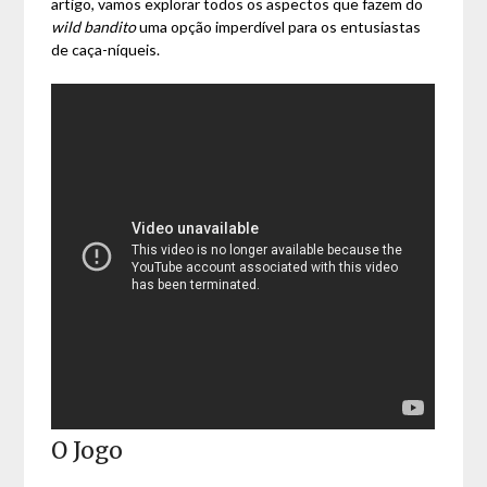
artigo, vamos explorar todos os aspectos que fazem do
wild bandito
uma opção imperdível para os entusiastas
de caça-níqueis.
O Jogo