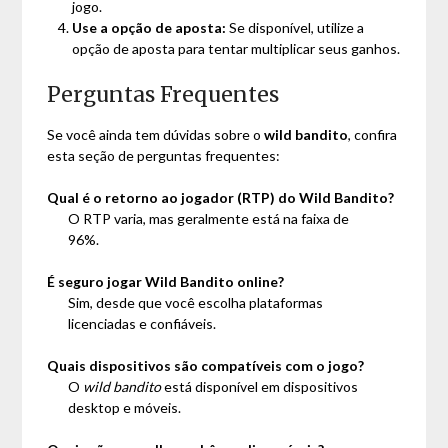
jogo.
Use a opção de aposta:
Se disponível, utilize a
opção de aposta para tentar multiplicar seus ganhos.
Perguntas Frequentes
Se você ainda tem dúvidas sobre o
wild bandito
, confira
esta seção de perguntas frequentes:
Qual é o retorno ao jogador (RTP) do Wild Bandito?
O RTP varia, mas geralmente está na faixa de
96%.
É seguro jogar Wild Bandito online?
Sim, desde que você escolha plataformas
licenciadas e confiáveis.
Quais dispositivos são compatíveis com o jogo?
O
wild bandito
está disponível em dispositivos
desktop e móveis.