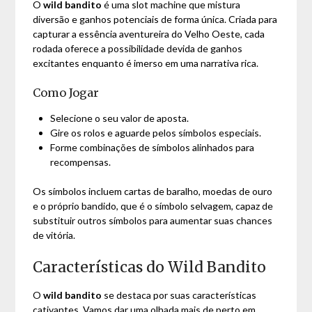
O
wild bandito
é uma slot machine que mistura
diversão e ganhos potenciais de forma única. Criada para
capturar a essência aventureira do Velho Oeste, cada
rodada oferece a possibilidade devida de ganhos
excitantes enquanto é imerso em uma narrativa rica.
Como Jogar
Selecione o seu valor de aposta.
Gire os rolos e aguarde pelos símbolos especiais.
Forme combinações de símbolos alinhados para
recompensas.
Os símbolos incluem cartas de baralho, moedas de ouro
e o próprio bandido, que é o símbolo selvagem, capaz de
substituir outros símbolos para aumentar suas chances
de vitória.
Características do Wild Bandito
O
wild bandito
se destaca por suas características
cativantes. Vamos dar uma olhada mais de perto em