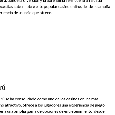
erú
, donde la diversión y la adrenalina se encuentran a cada
ecesitas saber sobre este popular casino online, desde su amplia
riencia de usuario que ofrece.
rú
erú
se ha consolidado como uno de los casinos online más
ño atractivo, ofrece a los jugadores una experiencia de juego
eder a una amplia gama de opciones de entretenimiento, desde