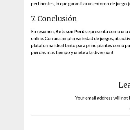
pertinentes, lo que garantiza un entorno de juego j
7. Conclusión
En resumen,
Betsson Perú
se presenta como una o
online. Con una amplia variedad de juegos, atractiv
plataforma ideal tanto para principiantes como pa
pierdas más tiempo y únete a la diversión!
Lea
Your email address will not 