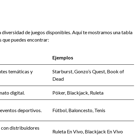
a diversidad de juegos disponibles. Aquí te mostramos una tabla
s que puedes encontrar:
Ejemplos
ntes temáticas y
Starburst, Gonzo’s Quest, Book of
Dead
mato digital.
Póker, Blackjack, Ruleta
 eventos deportivos.
Fútbol, Baloncesto, Tenis
 con distribuidores
Ruleta En Vivo, Blackjack En Vivo