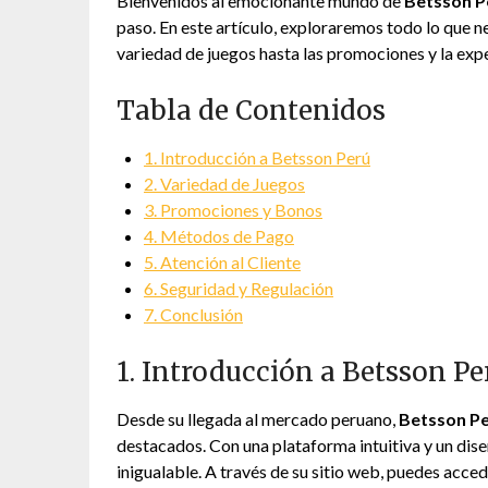
Bienvenidos al emocionante mundo de
Betsson P
paso. En este artículo, exploraremos todo lo que n
variedad de juegos hasta las promociones y la expe
Tabla de Contenidos
1. Introducción a Betsson Perú
2. Variedad de Juegos
3. Promociones y Bonos
4. Métodos de Pago
5. Atención al Cliente
6. Seguridad y Regulación
7. Conclusión
1. Introducción a Betsson Pe
Desde su llegada al mercado peruano,
Betsson P
destacados. Con una plataforma intuitiva y un dise
inigualable. A través de su sitio web, puedes acc