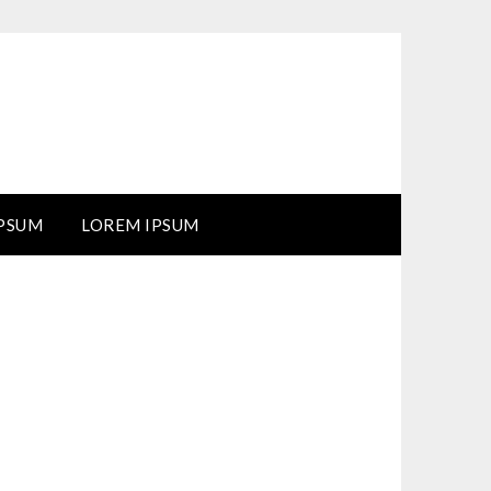
IPSUM
LOREM IPSUM