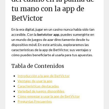
tu mano con la app de
BetVictor
En la era digital, jugar en un casino nunca había sido tan
accesible. Con la
betvictor app
, puedes sumergirte en
un mundo de juegos de azar directamente desde tu
dispositivo móvil. En este artículo, exploraremos las
características de la app de BetVictor, sus ventajas y
cómo puedes beneficiarte al usarla para tus apuestas.
Tabla de Contenidos
Introducción a la app de BetVictor
Ventajas de usar la app
Características destacadas
Variedad de juegos disponibles
Cómo empezar a usar la app de BetVictor
Preguntas Frecuentes