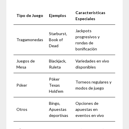
Características
Tipo de Juego
Ejemplos
Especiales
Jackpots
Starburst,
progresivos y
Tragamonedas
Book of
rondas de
Dead
bonificación
Juegos de
Blackjack,
Variedades en vivo
Mesa
Ruleta
disponibles
Póker
Torneos regulares y
Póker
Texas
modos de juego
Hold’em
Bingo,
Opciones de
Otros
Apuestas
apuestas en
deportivas
eventos en vivo