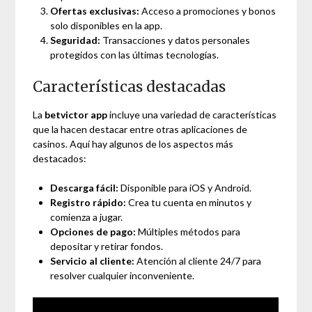
Ofertas exclusivas:
Acceso a promociones y bonos
solo disponibles en la app.
Seguridad:
Transacciones y datos personales
protegidos con las últimas tecnologías.
Características destacadas
La
betvictor app
incluye una variedad de características
que la hacen destacar entre otras aplicaciones de
casinos. Aquí hay algunos de los aspectos más
destacados:
Descarga fácil:
Disponible para iOS y Android.
Registro rápido:
Crea tu cuenta en minutos y
comienza a jugar.
Opciones de pago:
Múltiples métodos para
depositar y retirar fondos.
Servicio al cliente:
Atención al cliente 24/7 para
resolver cualquier inconveniente.