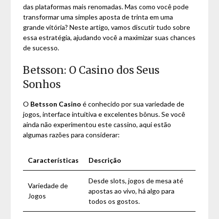
das plataformas mais renomadas. Mas como você pode
transformar uma simples aposta de trinta em uma
grande vitória? Neste artigo, vamos discutir tudo sobre
essa estratégia, ajudando você a maximizar suas chances
de sucesso.
Betsson: O Casino dos Seus
Sonhos
O
Betsson Casino
é conhecido por sua variedade de
jogos, interface intuitiva e excelentes bônus. Se você
ainda não experimentou este cassino, aqui estão
algumas razões para considerar:
Características
Descrição
Desde slots, jogos de mesa até
Variedade de
apostas ao vivo, há algo para
Jogos
todos os gostos.