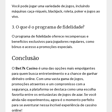
Você pode jogar uma variedade de jogos, incluindo
máquinas caça-níqueis, blackjack, roleta, poker e jogos ao
vivo.
3. O que é o programa de fidelidade?
O programa de fidelidade oferece recompensas e
benefícios exclusivos para jogadores regulares, como
bônus e acesso a promoções especiais.
Conclusão
O
Bet7k Casino
é uma das opções mais empolgantes
para quem busca entretenimento e a chance de ganhar
dinheiro online. Com uma vasta gama de jogos,
promoções atraentes e um compromisso com a
segurança, a plataforma se destaca como uma escolha
favorita entre os entusiastas de jogos de azar. Se você
ainda não experimentou, agora é o momento perfeito
para se aventurar nessa incrível experiência de cassino
online!