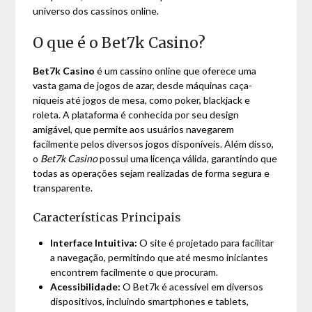
universo dos cassinos online.
O que é o Bet7k Casino?
Bet7k Casino
é um cassino online que oferece uma
vasta gama de jogos de azar, desde máquinas caça-
níqueis até jogos de mesa, como poker, blackjack e
roleta. A plataforma é conhecida por seu design
amigável, que permite aos usuários navegarem
facilmente pelos diversos jogos disponíveis. Além disso,
o
Bet7k Casino
possui uma licença válida, garantindo que
todas as operações sejam realizadas de forma segura e
transparente.
Características Principais
Interface Intuitiva:
O site é projetado para facilitar
a navegação, permitindo que até mesmo iniciantes
encontrem facilmente o que procuram.
Acessibilidade:
O Bet7k é acessível em diversos
dispositivos, incluindo smartphones e tablets,