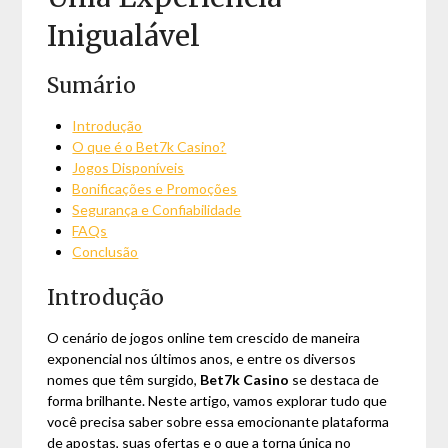
Inigualável
Sumário
Introdução
O que é o Bet7k Casino?
Jogos Disponíveis
Bonificações e Promoções
Segurança e Confiabilidade
FAQs
Conclusão
Introdução
O cenário de jogos online tem crescido de maneira
exponencial nos últimos anos, e entre os diversos
nomes que têm surgido,
Bet7k Casino
se destaca de
forma brilhante. Neste artigo, vamos explorar tudo que
você precisa saber sobre essa emocionante plataforma
de apostas, suas ofertas e o que a torna única no