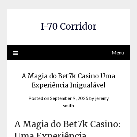
Skip
to
content
I-70 Corridor
Menu
A Magia do Bet7k Casino Uma
Experiência Inigualável
Posted on
September 9, 2025
by
jeremy
smith
A Magia do Bet7k Casino:
Uma Experiência