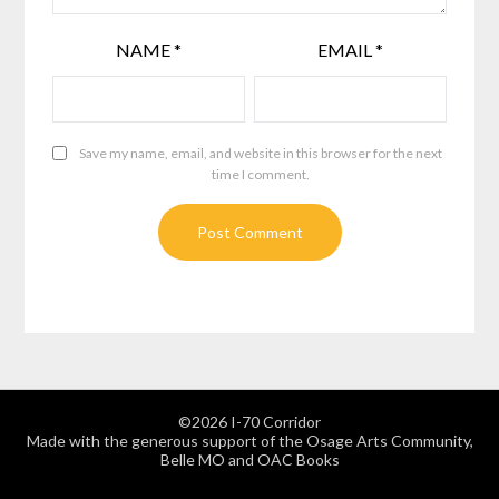
NAME
*
EMAIL
*
Save my name, email, and website in this browser for the next
time I comment.
©2026 I-70 Corridor
Made with the generous support of the Osage Arts Community,
Belle MO and OAC Books