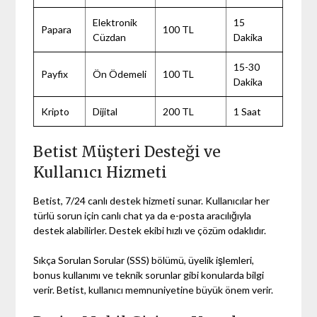
Elektronik
15
Papara
100 TL
Cüzdan
Dakika
15-30
Payfix
Ön Ödemeli
100 TL
Dakika
Kripto
Dijital
200 TL
1 Saat
Betist Müşteri Desteği ve
Kullanıcı Hizmeti
Betist, 7/24 canlı destek hizmeti sunar. Kullanıcılar her
türlü sorun için canlı chat ya da e-posta aracılığıyla
destek alabilirler. Destek ekibi hızlı ve çözüm odaklıdır.
Sıkça Sorulan Sorular (SSS) bölümü, üyelik işlemleri,
bonus kullanımı ve teknik sorunlar gibi konularda bilgi
verir. Betist, kullanıcı memnuniyetine büyük önem verir.