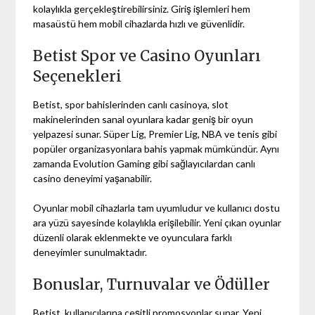
kolaylıkla gerçekleştirebilirsiniz. Giriş işlemleri hem
masaüstü hem mobil cihazlarda hızlı ve güvenlidir.
Betist Spor ve Casino Oyunları
Seçenekleri
Betist, spor bahislerinden canlı casinoya, slot
makinelerinden sanal oyunlara kadar geniş bir oyun
yelpazesi sunar. Süper Lig, Premier Lig, NBA ve tenis gibi
popüler organizasyonlara bahis yapmak mümkündür. Aynı
zamanda Evolution Gaming gibi sağlayıcılardan canlı
casino deneyimi yaşanabilir.
Oyunlar mobil cihazlarla tam uyumludur ve kullanıcı dostu
ara yüzü sayesinde kolaylıkla erişilebilir. Yeni çıkan oyunlar
düzenli olarak eklenmekte ve oyunculara farklı
deneyimler sunulmaktadır.
Bonuslar, Turnuvalar ve Ödüller
Betist, kullanıcılarına çeşitli promosyonlar sunar. Yeni