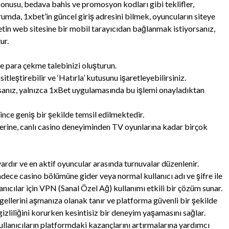
nusu, bedava bahis ve promosyon kodları gibi teklifler,
rumda, 1xbet’in güncel giriş adresini bilmek, oyuncuların siteye
etin web sitesine bir mobil tarayıcıdan bağlanmak istiyorsanız,
ur.
e para çekme talebinizi oluşturun.
itleştirebilir ve ‘Hatırla’ kutusunu işaretleyebilirsiniz.
rsanız, yalnızca 1xBet uygulamasında bu işlemi onayladıktan
nce geniş bir şekilde temsil edilmektedir.
rine, canlı casino deneyiminden TV oyunlarına kadar birçok
vardır ve en aktif oyuncular arasında turnuvalar düzenlenir.
adece casino bölümüne gider veya normal kullanıcı adı ve şifre ile
anıcılar için VPN (Sanal Özel Ağ) kullanımı etkili bir çözüm sunar.
llerini aşmanıza olanak tanır ve platforma güvenli bir şekilde
gizliliğini korurken kesintisiz bir deneyim yaşamasını sağlar.
llanıcıların platformdaki kazançlarını artırmalarına yardımcı