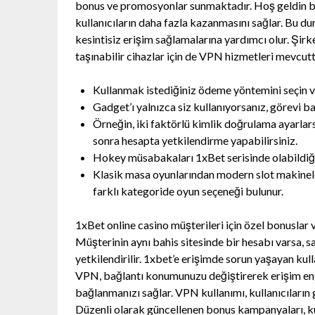
bonus ve promosyonlar sunmaktadır. Hoş geldin bo
kullanıcıların daha fazla kazanmasını sağlar. Bu du
kesintisiz erişim sağlamalarına yardımcı olur. Şirk
taşınabilir cihazlar için de VPN hizmetleri mevcutt
Kullanmak istediğiniz ödeme yöntemini seçin v
Gadget’ı yalnızca siz kullanıyorsanız, görevi bas
Örneğin, iki faktörlü kimlik doğrulama ayarla
sonra hesapta yetkilendirme yapabilirsiniz.
Hokey müsabakaları 1xBet serisinde olabildiği
Klasik masa oyunlarından modern slot makinele
farklı kategoride oyun seçeneği bulunur.
1xBet online casino müşterileri için özel bonuslar 
Müşterinin aynı bahis sitesinde bir hesabı varsa, s
yetkilendirilir. 1xbet’e erişimde sorun yaşayan kull
VPN, bağlantı konumunuzu değiştirerek erişim enge
bağlanmanızı sağlar. VPN kullanımı, kullanıcıların 
Düzenli olarak güncellenen bonus kampanyaları, ku