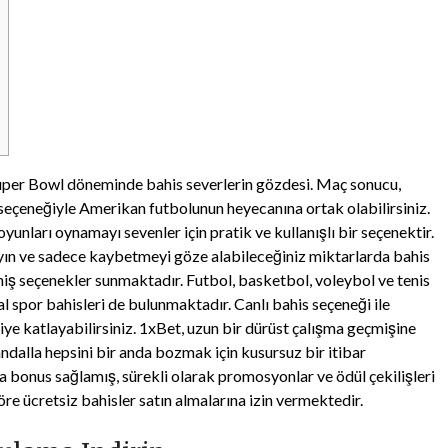
Super Bowl döneminde bahis severlerin gözdesi. Maç sonucu,
s seçeneğiyle Amerikan futbolunun heyecanına ortak olabilirsiniz.
nları oynamayı sevenler için pratik ve kullanışlı bir seçenektir.
n ve sadece kaybetmeyi göze alabileceğiniz miktarlarda bahis
niş seçenekler sunmaktadır. Futbol, basketbol, voleybol ve tenis
nal spor bahisleri de bulunmaktadır. Canlı bahis seçeneği ile
kiye katlayabilirsiniz. 1xBet, uzun bir dürüst çalışma geçmişine
andalla hepsini bir anda bozmak için kusursuz bir itibar
 bonus sağlamış, sürekli olarak promosyonlar ve ödül çekilişleri
re ücretsiz bahisler satın almalarına izin vermektedir.